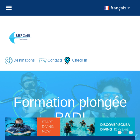
français
Destinations
Contacts
Check In
Formation plongée
PADI