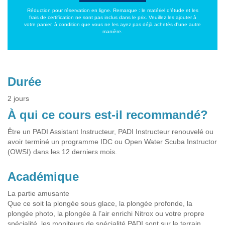
Réduction pour réservation en ligne. Remarque : le matériel d'étude et les
frais de certification ne sont pas inclus dans le prix. Veuillez les ajouter à
votre panier, à condition que vous ne les ayez pas déjà achetés d'une autre
manière.
Durée
2 jours
À qui ce cours est-il recommandé?
Être un PADI Assistant Instructeur, PADI Instructeur renouvelé ou
avoir terminé un programme IDC ou Open Water Scuba Instructor
(OWSI) dans les 12 derniers mois.
Académique
La partie amusante
Que ce soit la plongée sous glace, la plongée profonde, la
plongée photo, la plongée à l’air enrichi Nitrox ou votre propre
spécialité, les moniteurs de spécialité PADI sont sur le terrain,