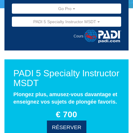
Go Pro
PADI 5 Specialty Instructor MSDT
Cours
PADI 5 Specialty Instructor
MSDT
Plongez plus, amusez-vous davantage et
enseignez vos sujets de plongée favoris.
€ 700
RÉSERVER