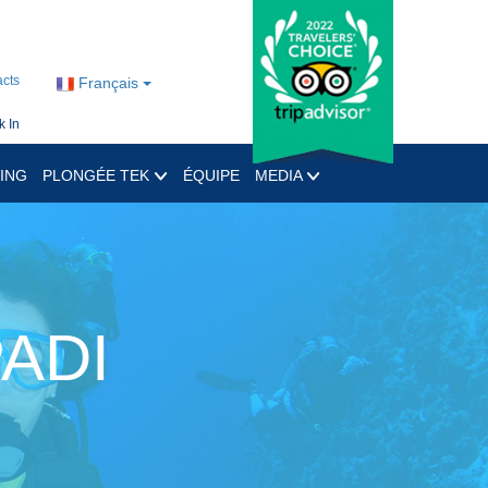
cts
Français
 In
ING
PLONGÉE TEK
ÉQUIPE
MEDIA
PADI