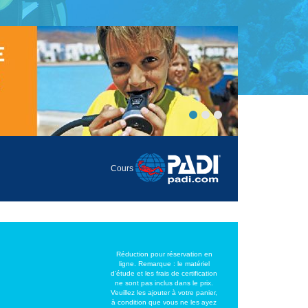
Cours
Réduction pour réservation en
ligne. Remarque : le matériel
d'étude et les frais de certification
ne sont pas inclus dans le prix.
Veuillez les ajouter à votre panier,
à condition que vous ne les ayez