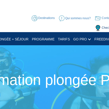
Destinations
Qui sommes nous?
Conta
Check
ONGÉE + SÉJOUR
PROGRAMME
TARIFS
GO PRO
FREEDIV
mation plongée 