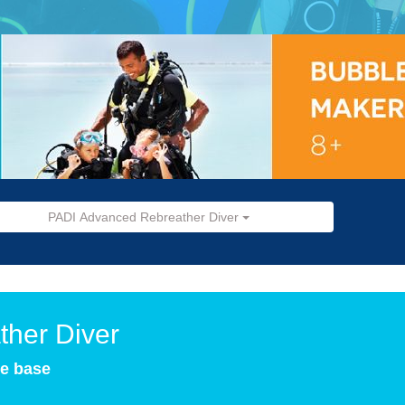
PADI Advanced Rebreather Diver
her Diver
de base