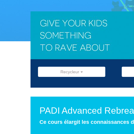
Recycleur
PADI Advanced Rebreat
Ce cours élargit les connaissances 