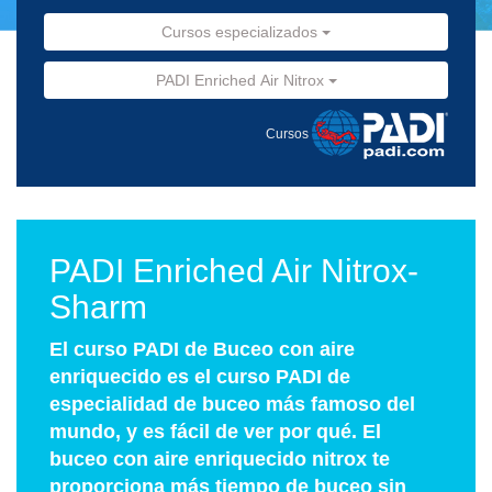
Cursos especializados
PADI Enriched Air Nitrox
Cursos
PADI Enriched Air Nitrox-
Sharm
El curso PADI de Buceo con aire
enriquecido es el curso PADI de
especialidad de buceo más famoso del
mundo, y es fácil de ver por qué. El
buceo con aire enriquecido nitrox te
proporciona más tiempo de buceo sin