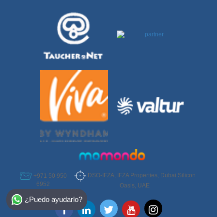
DSO-IFZA, IFZA Properties, Dubai Silicon
+971 50 950
6952
Oasis, UAE
Select Destination
¿Puedo ayudarlo?
Egypt