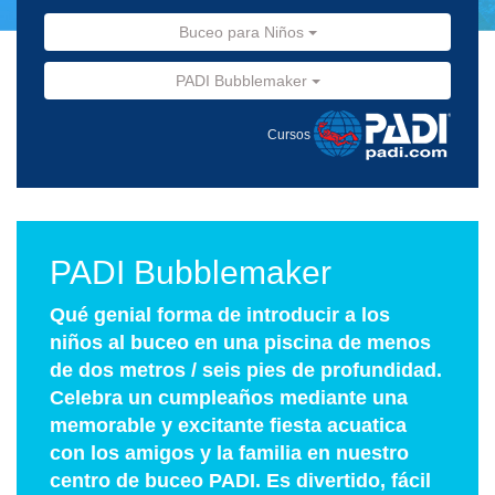
Buceo para Niños
PADI Bubblemaker
Cursos
PADI Bubblemaker
Qué genial forma de introducir a los
niños al buceo en una piscina de menos
de dos metros / seis pies de profundidad.
Celebra un cumpleaños mediante una
memorable y excitante fiesta acuatica
con los amigos y la familia en nuestro
centro de buceo PADI. Es divertido, fácil