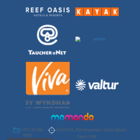
DSO-IFZA, IFZA Properties, Dubai Silicon
+971 50 950
6952
Oasis, UAE
Select Destination