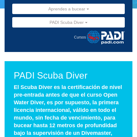
Aprendes a bucear
PADI Scuba Diver
Cursos
PADI Scuba Diver
El Scuba Diver es la certificación de nivel
pre-entrada antes de que el curso Open
Water Diver, es por supuesto, la primera
licencia internacional, válido en todo el
mundo, sin fecha de vencimiento, para
bucear hasta 12 metros de profundidad
bajo la supervisión de un Divemaster,