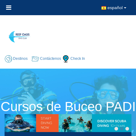
español
Destinos
Contáctenos
Check In
Cursos de Buceo PADI