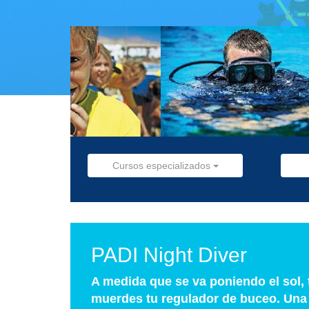
Cursos especializados
PADI Night Diver
A medida que se va poniendo el sol, 
muerdes tu regulador de buceo. Una re