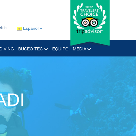
k In
Español
DIVING
BUCEO TEC
EQUIPO
MEDIA
ADI