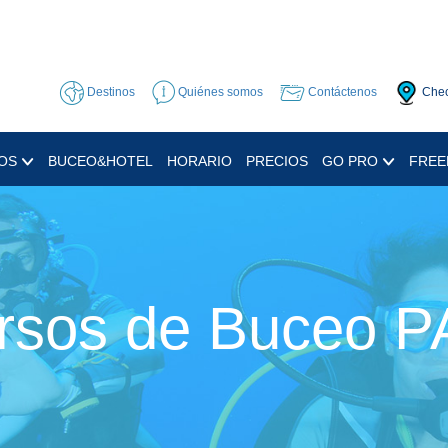
Destinos
Quiénes somos
Contáctenos
Chec
OS
BUCEO&HOTEL
HORARIO
PRECIOS
GO PRO
FREE
rsos de Buceo P