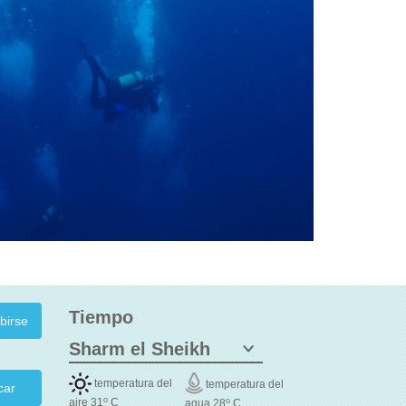
Tiempo
temperatura del
temperatura del
car
o
o
aire 31
C
agua 28
C