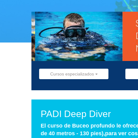
Cursos especializados
PADI Deep Diver
El curso de Buceo profundo le ofrec
de 40 metros - 130 pies),para ver co