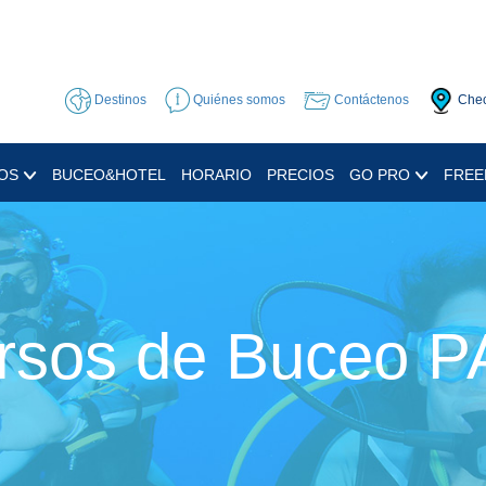
Destinos
Quiénes somos
Contáctenos
Chec
OS
BUCEO&HOTEL
HORARIO
PRECIOS
GO PRO
FREE
rsos de Buceo P