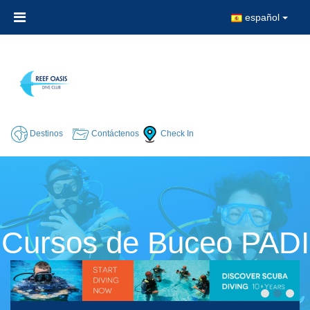
español
Destinos
Contáctenos
Check In
Cursos de Buceo PADI