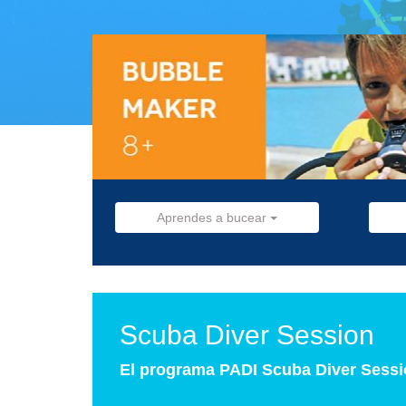
Aprendes a bucear
Scuba Diver Session
El programa PADI Scuba Diver Sessio