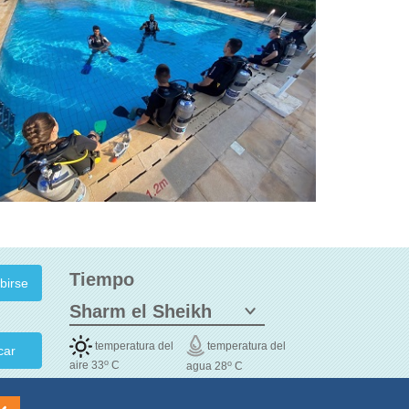
Tiempo
temperatura del
temperatura del
car
o
o
aire 33
C
agua 28
C