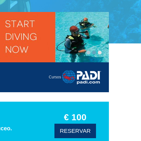
Cursos
€ 100
uceo.
RESERVAR