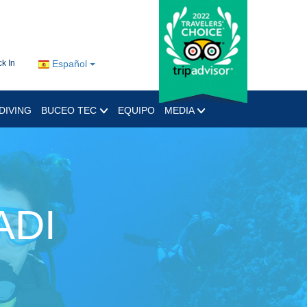
k In
Español
DIVING
BUCEO TEC
EQUIPO
MEDIA
ADI