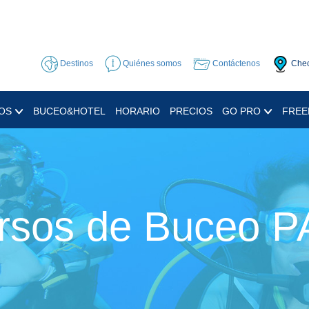
Destinos
Quiénes somos
Contáctenos
Chec
OS
BUCEO&HOTEL
HORARIO
PRECIOS
GO PRO
FREE
rsos de Buceo P