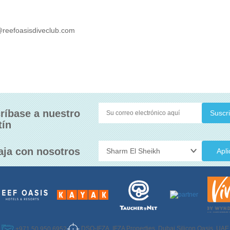
@reefoasisdiveclub.com
ríbase a nuestro
tín
aja con nosotros
Apli
DSO-IFZA, IFZA Properties, Dubai Silicon Oasis, UAE
+971 50 950 6952