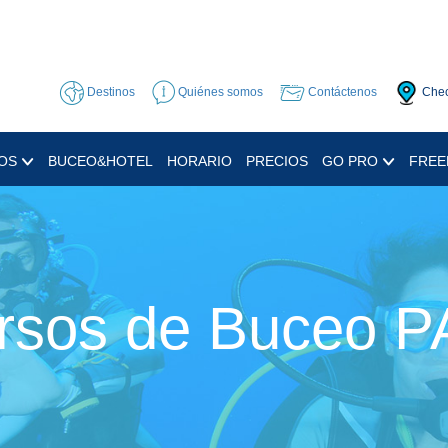
Destinos
Quiénes somos
Contáctenos
Chec
OS
BUCEO&HOTEL
HORARIO
PRECIOS
GO PRO
FREE
rsos de Buceo P