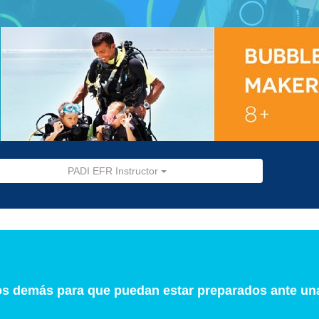
PADI EFR Instructor
los demás para que puedan estar preparados ante un