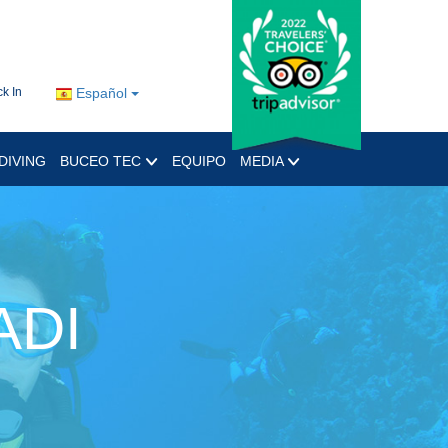
k In
Español
DIVING
BUCEO TEC
EQUIPO
MEDIA
ADI