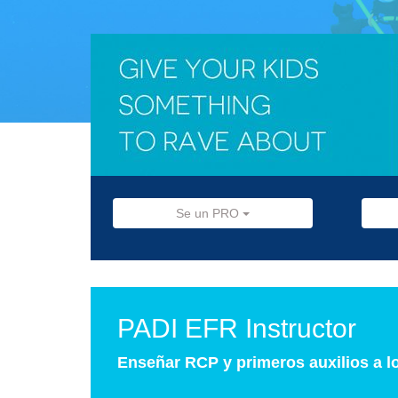
Se un PRO
PADI EFR Instructor
Enseñar RCP y primeros auxilios a 