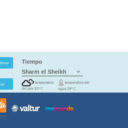
Tiempo
temperatura
temperatura del
car
o
o
del aire 31
C
agua 28
C