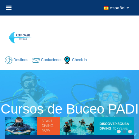
español
Destinos
Contáctenos
Check In
Cursos de Buceo PADI