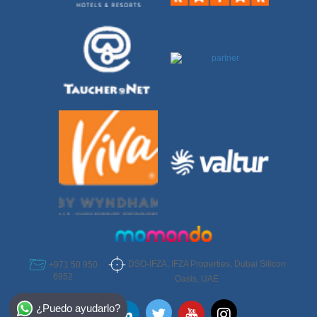
DSO-IFZA, IFZA Properties, Dubai Silicon
+971 50 950
6952
Oasis, UAE
Select Destination
¿Puedo ayudarlo?
Egypt