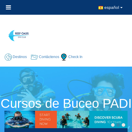
español
Destinos
Contáctenos
Check In
Cursos de Buceo PADI