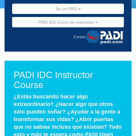
Se un PRO
PADI IDC Curso de instructor
Cursos
PADI IDC Instructor
Course
¿Estás buscando hacer algo
extraordinario? ¿Hacer algo que otros
sólo pueden soñar? ¿Ayudar a la gente a
transformar sus vidas? ¿Abrir puertas
que no sabías incluso que existían? Todo
esto y más te espera como PADI Open