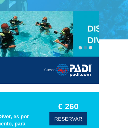
Cursos
€ 260
iver, es por
RESERVAR
iento, para