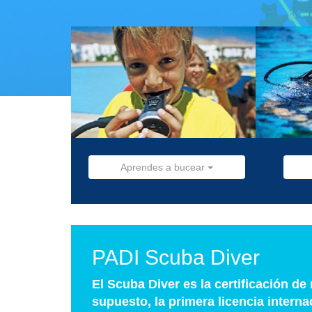
Aprendes a bucear
PADI Scuba Diver
El Scuba Diver es la certificación de
supuesto, la primera licencia interna