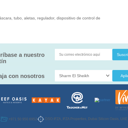
cara, tubo, aletas, regulador, dispositivo de control de
ríbase a nuestro
tín
aja con nosotros
Apli
DSO-IFZA, IFZA Properties, Dubai Silicon Oasis, UAE
+971 50 950 6952