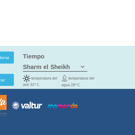
Tiempo
temperatura del
temperatura del
car
o
o
aire 32
C
agua 28
C