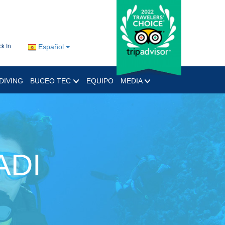
k In
Español
DIVING
BUCEO TEC
EQUIPO
MEDIA
ADI