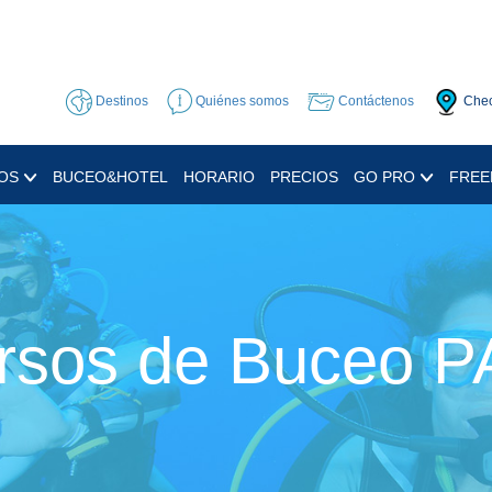
Destinos
Quiénes somos
Contáctenos
Chec
OS
BUCEO&HOTEL
HORARIO
PRECIOS
GO PRO
FREE
rsos de Buceo P