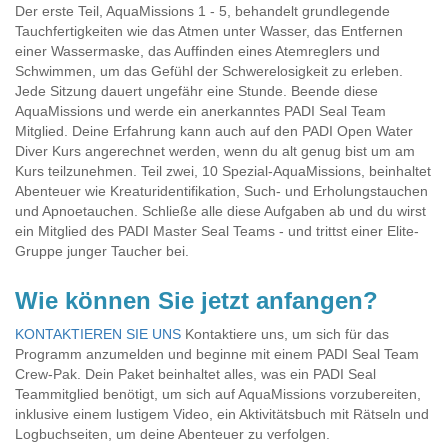
Der erste Teil, AquaMissions 1 - 5, behandelt grundlegende
Tauchfertigkeiten wie das Atmen unter Wasser, das Entfernen
einer Wassermaske, das Auffinden eines Atemreglers und
Schwimmen, um das Gefühl der Schwerelosigkeit zu erleben.
Jede Sitzung dauert ungefähr eine Stunde. Beende diese
AquaMissions und werde ein anerkanntes PADI Seal Team
Mitglied. Deine Erfahrung kann auch auf den PADI Open Water
Diver Kurs angerechnet werden, wenn du alt genug bist um am
Kurs teilzunehmen. Teil zwei, 10 Spezial-AquaMissions, beinhaltet
Abenteuer wie Kreaturidentifikation, Such- und Erholungstauchen
und Apnoetauchen. Schließe alle diese Aufgaben ab und du wirst
ein Mitglied des PADI Master Seal Teams - und trittst einer Elite-
Gruppe junger Taucher bei.
Wie können Sie jetzt anfangen?
KONTAKTIEREN SIE UNS
Kontaktiere uns, um sich für das
Programm anzumelden und beginne mit einem PADI Seal Team
Crew-Pak. Dein Paket beinhaltet alles, was ein PADI Seal
Teammitglied benötigt, um sich auf AquaMissions vorzubereiten,
inklusive einem lustigem Video, ein Aktivitätsbuch mit Rätseln und
Logbuchseiten, um deine Abenteuer zu verfolgen.