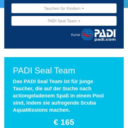
Tauchen für Kindern
PADI Seal Team
Kurse
PADI Seal Team
Das PADI Seal Team ist für junge
Taucher, die auf der Suche nach
actiongeladenem Spaß in einem Pool
sind, indem sie aufregende Scuba
AquaMissions machen.
€ 165