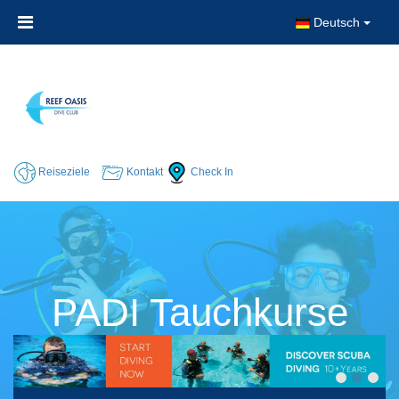
Deutsch
Reiseziele
Kontakt
Check In
PADI Tauchkurse