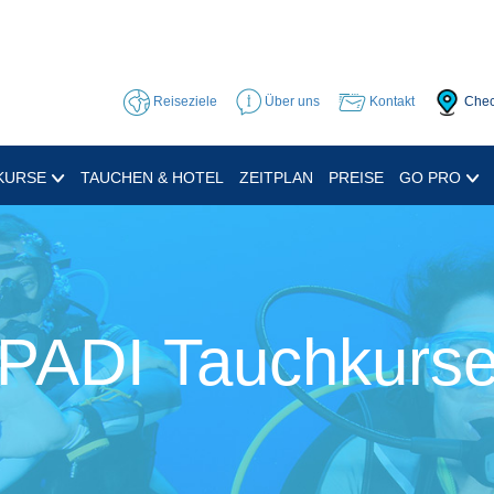
Reiseziele
Über uns
Kontakt
Chec
KURSE
TAUCHEN & HOTEL
ZEITPLAN
PREISE
GO PRO
PADI Tauchkurs