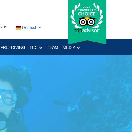
k In
Deutsch
FREEDIVING
TEC
TEAM
MEDIA
e