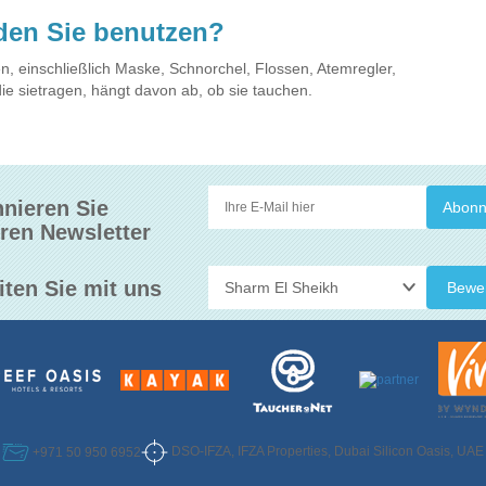
den Sie benutzen?
, einschließlich Maske, Schnorchel, Flossen, Atemregler,
die sietragen, hängt davon ab, ob sie tauchen.
nieren Sie
ren Newsletter
iten Sie mit uns
Bewe
DSO-IFZA, IFZA Properties, Dubai Silicon Oasis, UAE
+971 50 950 6952