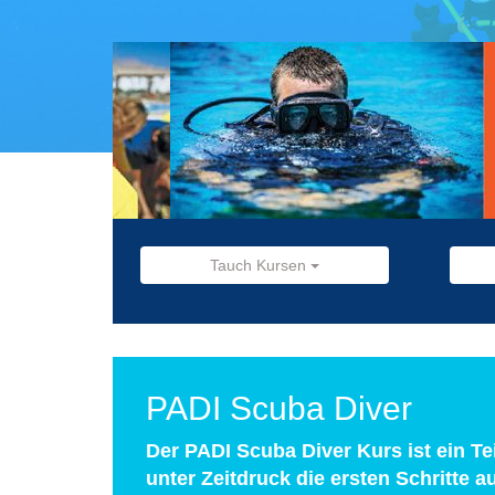
Tauch Kursen
PADI Scuba Diver
Der PADI Scuba Diver Kurs ist ein T
unter Zeitdruck die ersten Schritte a