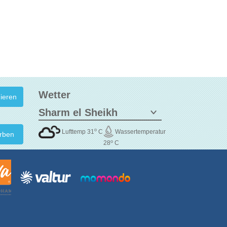
Wetter
o
Lufttemp 31
C
Wassertemperatur
rben
o
28
C