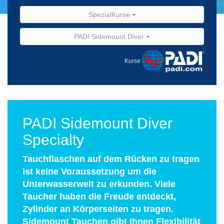
SpezialKurse
PADI Sidemount Diver
Kurse
PADI Sidemount Diver
Specialty
Tauchflaschen auf dem Rücken zu tragen
ist keine Voraussetzung um die
Unterwasserwelt zu erkunden. Viele
Taucher haben die Freude entdeckt,
Zylinder an Körperseiten zu tragen.
Sidemount Tauchen gibt Ihnen Flexibilität