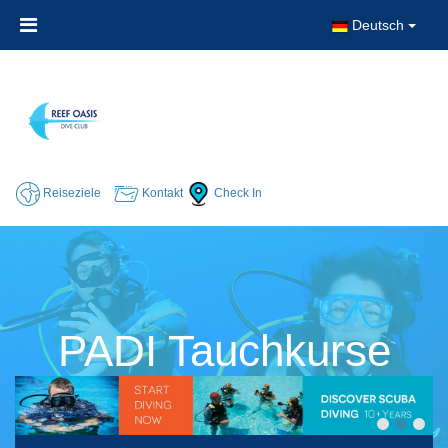
Deutsch
Reiseziele
Kontakt
Check In
PADI Tauchkurse