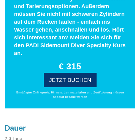
und Tarierungsoptionen. Außerdem
müssen Sie nicht mit schweren Zylindern
auf dem Rücken laufen - einfach ins
Wasser gehen, anschnallen und los. Hört
sich interessant an? Melden Sie sich für
den PADI Sidemount Diver Specialty Kurs
an.
€ 315
JETZT BUCHEN
Ermäßigter Onlinepreis. Hinweis: Lernmaterialien und Zertifizierung müssen
seperat bezahlt werden
Dauer
2-3 Tage