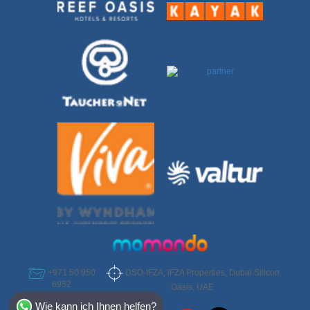
DSO-IFZA, IFZA Properties, Dubai Silicon
+971 50 950
6952
Oasis, UAE
Select Destination
Wie kann ich Ihnen helfen?