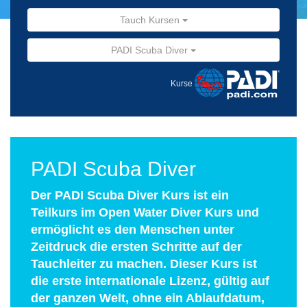
Tauch Kursen
PADI Scuba Diver
Kurse
PADI Scuba Diver
Der PADI Scuba Diver Kurs ist ein
Teilkurs im Open Water Diver Kurs und
ermöglicht es den Menschen unter
Zeitdruck die ersten Schritte auf der
Tauchleiter zu machen. Dieser Kurs ist
die erste internationale Lizenz, gültig auf
der ganzen Welt, ohne ein Ablaufdatum,