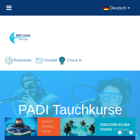
Deutsch
Reiseziele
Kontakt
Check In
PADI Tauchkurse