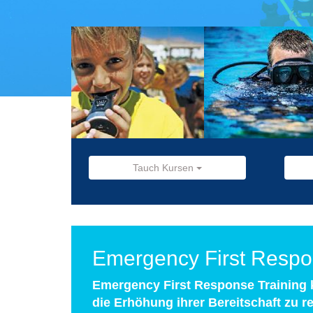
Tauch Kursen
Emergency First Resp
Emergency First Response Training k
die Erhöhung ihrer Bereitschaft zu re