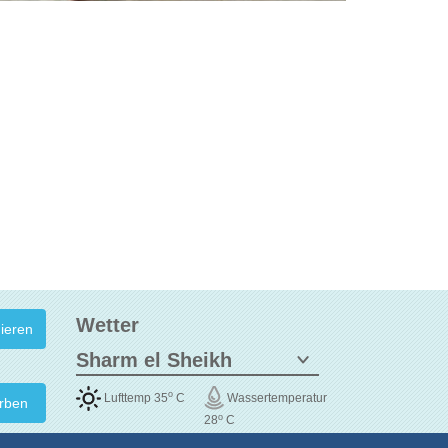
Wetter
o
Lufttemp 35
C
Wassertemperatur
rben
o
28
C