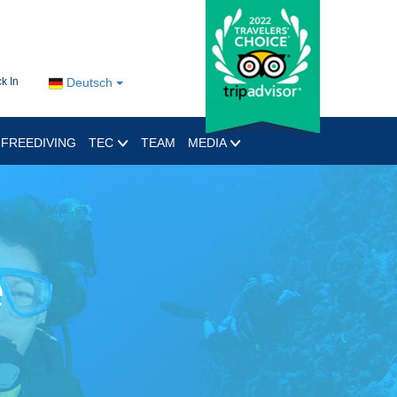
k In
Deutsch
FREEDIVING
TEC
TEAM
MEDIA
e