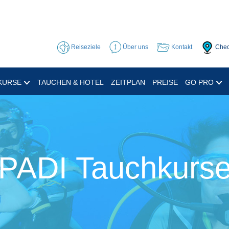
Reiseziele
Über uns
Kontakt
Chec
KURSE
TAUCHEN & HOTEL
ZEITPLAN
PREISE
GO PRO
PADI Tauchkurs