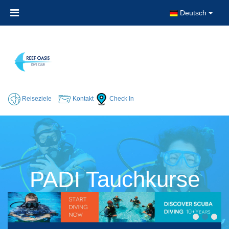
Deutsch
Reiseziele
Kontakt
Check In
PADI Tauchkurse