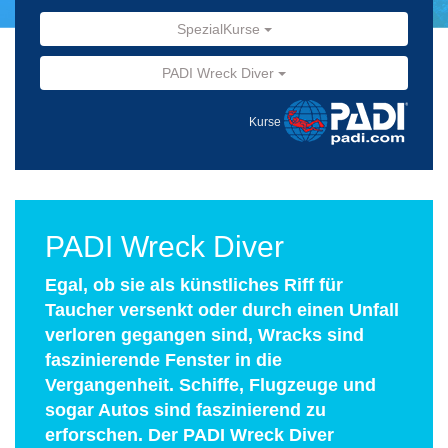
SpezialKurse
PADI Wreck Diver
Kurse
PADI Wreck Diver
Egal, ob sie als künstliches Riff für
Taucher versenkt oder durch einen Unfall
verloren gegangen sind, Wracks sind
faszinierende Fenster in die
Vergangenheit. Schiffe, Flugzeuge und
sogar Autos sind faszinierend zu
erforschen. Der PADI Wreck Diver