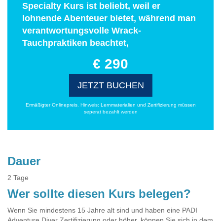
Specialty Kurs ist beliebt, weil er
lohnende Abenteuer bietet, während man
verantwortungsvolle Wrack-
Tauchpraktiken beachtet,
€ 290
JETZT BUCHEN
Ermäßigter Onlinepreis. Hinweis: Lernmaterialien und Zertifizierung müssen
seperat bezahlt werden
Dauer
2 Tage
Wer sollte diesen Kurs belegen?
Wenn Sie mindestens 15 Jahre alt sind und haben eine PADI
Adventure Diver Zertifizierung oder höher, können Sie sich in dem