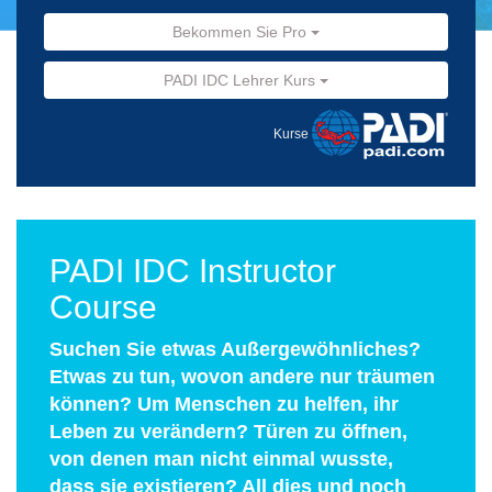
Bekommen Sie Pro
PADI IDC Lehrer Kurs
Kurse
PADI IDC Instructor
Course
Suchen Sie etwas Außergewöhnliches?
Etwas zu tun, wovon andere nur träumen
können? Um Menschen zu helfen, ihr
Leben zu verändern? Türen zu öffnen,
von denen man nicht einmal wusste,
dass sie existieren? All dies und noch