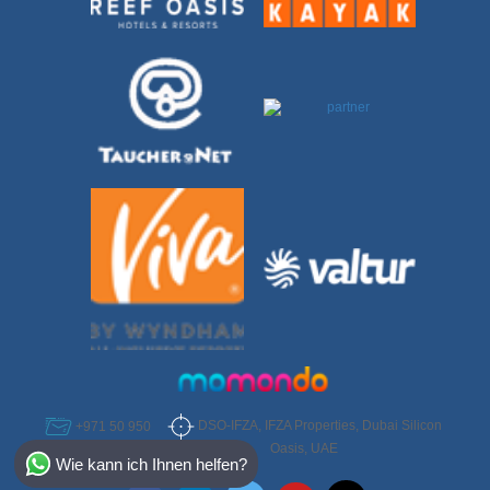
DSO-IFZA, IFZA Properties, Dubai Silicon
+971 50 950
Select Destination
6952
Oasis, UAE
Wie kann ich Ihnen helfen?
Egypt