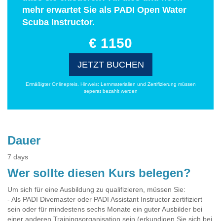
mehr erwartet Sie als PADI Open Water
Scuba Instructor.
€ 1150
JETZT BUCHEN
Ermäßigter Onlinepreis. Hinweis: Lernmaterialien und Zertifizierung müssen
seperat bezahlt werden
Dauer
7 days
Wer sollte diesen Kurs belegen?
Um sich für eine Ausbildung zu qualifizieren, müssen Sie:
- Als PADI Divemaster oder PADI Assistant Instructor zertifiziert
sein oder für mindestens sechs Monate ein guter Ausbilder bei
einer anderen Trainingsorganisation sein (erkundigen Sie sich bei