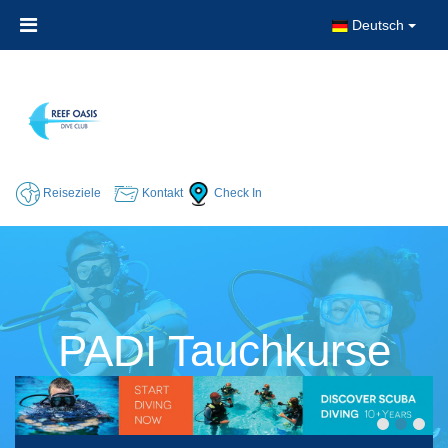
Deutsch
Reiseziele
Kontakt
Check In
PADI Tauchkurse