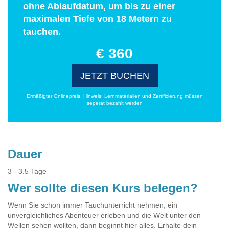
ohne Ablaufdatum, um bis zu einer
maximalen Tiefe von 18 Metern zu
tauchen.
€ 360
JETZT BUCHEN
Ermäßigter Onlinepreis. Hinweis: Lernmaterialien und Zertifizierung müssen
seperat bezahlt werden
Dauer
3 - 3.5 Tage
Wer sollte diesen Kurs belegen?
Wenn Sie schon immer Tauchunterricht nehmen, ein
unvergleichliches Abenteuer erleben und die Welt unter den
Wellen sehen wollten, dann beginnt hier alles. Erhalte dein