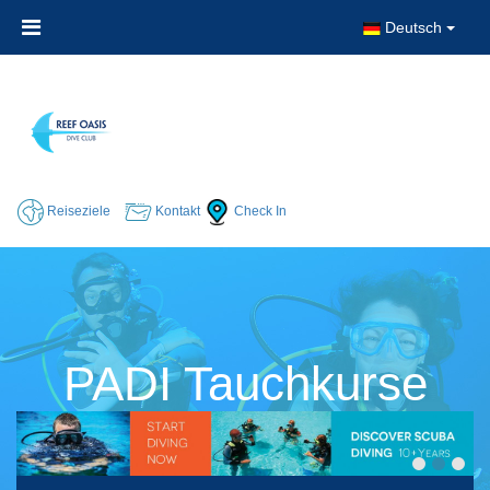
Deutsch
Reiseziele
Kontakt
Check In
PADI Tauchkurse