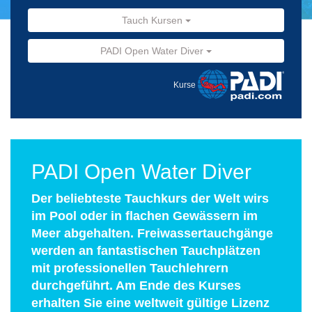
Tauch Kursen
PADI Open Water Diver
Kurse
PADI Open Water Diver
Der beliebteste Tauchkurs der Welt wirs
im Pool oder in flachen Gewässern im
Meer abgehalten. Freiwassertauchgänge
werden an fantastischen Tauchplätzen
mit professionellen Tauchlehrern
durchgeführt. Am Ende des Kurses
erhalten Sie eine weltweit gültige Lizenz