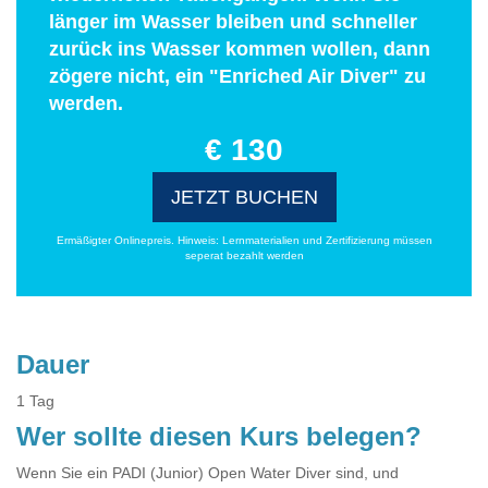
länger im Wasser bleiben und schneller
zurück ins Wasser kommen wollen, dann
zögere nicht, ein "Enriched Air Diver" zu
werden.
€ 130
JETZT BUCHEN
Ermäßigter Onlinepreis. Hinweis: Lernmaterialien und Zertifizierung müssen
seperat bezahlt werden
Dauer
1 Tag
Wer sollte diesen Kurs belegen?
Wenn Sie ein PADI (Junior) Open Water Diver sind, und