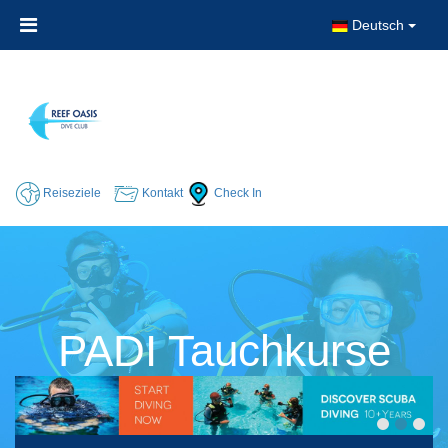
Deutsch
Reiseziele
Kontakt
Check In
PADI Tauchkurse