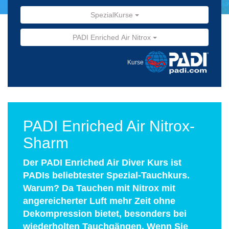
SpezialKurse
PADI Enriched Air Nitrox
Kurse
PADI Enriched Air Nitrox-
Sharm
Der PADI Enriched Air Diver Kurs ist
PADIs beliebtester Spezial-Tauchkurs.
Warum? Da Tauchen mit Nitrox mit
angereicherter Luft mehr Zeit ohne
Dekompression bietet, besonders bei
wiederholten Tauchgängen. Wenn Sie