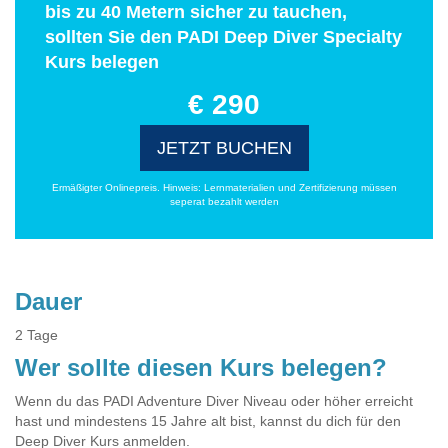
bis zu 40 Metern sicher zu tauchen,
sollten Sie den PADI Deep Diver Specialty
Kurs belegen
€ 290
JETZT BUCHEN
Ermäßigter Onlinepreis. Hinweis: Lernmaterialien und Zertifizierung müssen
seperat bezahlt werden
Dauer
2 Tage
Wer sollte diesen Kurs belegen?
Wenn du das PADI Adventure Diver Niveau oder höher erreicht
hast und mindestens 15 Jahre alt bist, kannst du dich für den
Deep Diver Kurs anmelden.