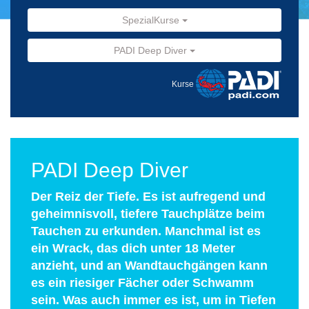
SpezialKurse
PADI Deep Diver
Kurse
PADI Deep Diver
Der Reiz der Tiefe. Es ist aufregend und
geheimnisvoll, tiefere Tauchplätze beim
Tauchen zu erkunden. Manchmal ist es
ein Wrack, das dich unter 18 Meter
anzieht, und an Wandtauchgängen kann
es ein riesiger Fächer oder Schwamm
sein. Was auch immer es ist, um in Tiefen