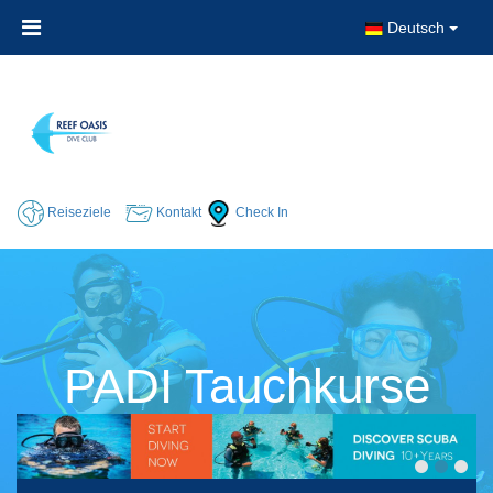
Deutsch
Reiseziele
Kontakt
Check In
PADI Tauchkurse