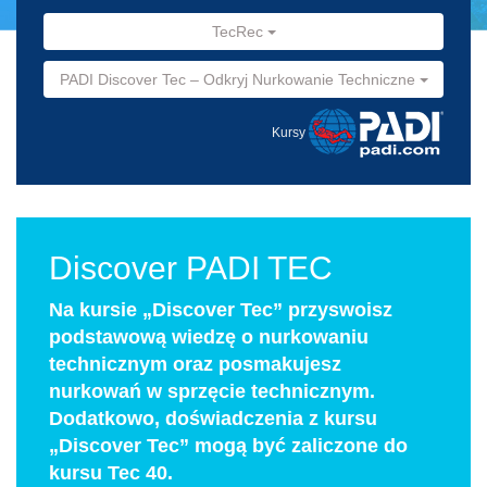
TecRec
PADI Discover Tec – Odkryj Nurkowanie Techniczne
Kursy
Discover PADI TEC
Na kursie „Discover Tec” przyswoisz
podstawową wiedzę o nurkowaniu
technicznym oraz posmakujesz
nurkowań w sprzęcie technicznym.
Dodatkowo, doświadczenia z kursu
„Discover Tec” mogą być zaliczone do
kursu Tec 40.