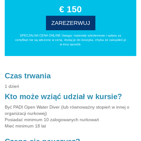
€ 150
ZAREZERWUJ
SPECJALNA CENA ONLINE Uwaga: materiały szkoleniowe i opłata za
certyfikat nie są wliczone w cenę, dodaj je do koszyka, chyba że zakupiłeś je
w inny sposób.
Czas trwania
1 dzień
Kto może wziąć udział w kursie?
Być PADI Open Water Diver (lub równoważny stopień w innej o
organizacji nurkowej)
Posiadać minimum 10 zalogowanych nurkowań
Mieć minimum 18 lat