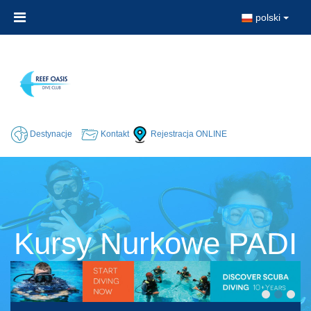
polski
Destynacje
Kontakt
Rejestracja ONLINE
Kursy Nurkowe PADI