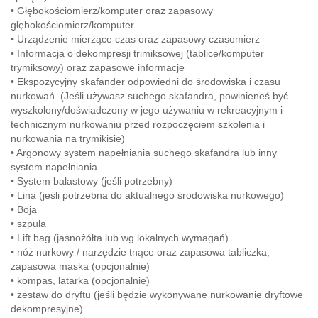
• Głębokościomierz/komputer oraz zapasowy
głębokościomierz/komputer
• Urządzenie mierzące czas oraz zapasowy czasomierz
• Informacja o dekompresji trimiksowej (tablice/komputer
trymiksowy) oraz zapasowe informacje
• Ekspozycyjny skafander odpowiedni do środowiska i czasu
nurkowań. (Jeśli używasz suchego skafandra, powinieneś być
wyszkolony/doświadczony w jego używaniu w rekreacyjnym i
technicznym nurkowaniu przed rozpoczęciem szkolenia i
nurkowania na trymikisie)
• Argonowy system napełniania suchego skafandra lub inny
system napełniania
• System balastowy (jeśli potrzebny)
• Lina (jeśli potrzebna do aktualnego środowiska nurkowego)
• Boja
• szpula
• Lift bag (jasnożółta lub wg lokalnych wymagań)
• nóż nurkowy / narzędzie tnące oraz zapasowa tabliczka,
zapasowa maska (opcjonalnie)
• kompas, latarka (opcjonalnie)
• zestaw do dryftu (jeśli będzie wykonywane nurkowanie dryftowe
dekompresyjne)