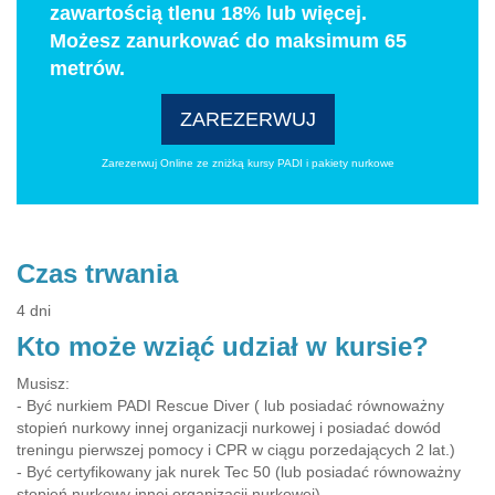
zawartością tlenu 18% lub więcej.
Możesz zanurkować do maksimum 65
metrów.
ZAREZERWUJ
Zarezerwuj Online ze zniżką kursy PADI i pakiety nurkowe
Czas trwania
4 dni
Kto może wziąć udział w kursie?
Musisz:
- Być nurkiem PADI Rescue Diver ( lub posiadać równoważny
stopień nurkowy innej organizacji nurkowej i posiadać dowód
treningu pierwszej pomocy i CPR w ciągu porzedających 2 lat.)
- Być certyfikowany jak nurek Tec 50 (lub posiadać równoważny
stopień nurkowy innej organizacji nurkowej)