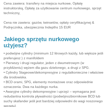
Cena zawiera: transfery na miejsca nurkowe, Opłatę
instruktorską, Opłatę za użytkowanie centrum nurkowego, sprzęt
techniczny,
Cena nie zawiera: gazów, twinsetów, opłaty cerytfikacjynej &
Podręcznika, ubezpiecznia Indepths 15 EUR
Jakiego sprzętu nurkowego
użyjesz?
• podwójne cylindry (minimum 12 litrowych każdy, lub większe jeśli
preferujesz ) z manifoldem
• Pierwszy i drugi regulator, jeden z dwumetrowym (w
przybliżeniu) wężem dla gazu dzielonego, a drugi z SPG.
• Cylindry Stageowe/dekompresyjne z regulatkonieczne i właściwe
dla środowiska.
• BCD orami, SPG, elementy montażowe oraz odpowiednie
oznaczenia. Dwa na każdego nurka.
• Awaryjne cylindry dekompresyjne i uprzęż – wymagana jest
redudantna kontrola pływalności (podwójnozbiornikowe BCD lub
suchy skafander jeśli jest bardziej odpowiedni do wagi noszonego
sprzętu)