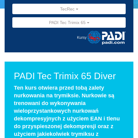
TecRec
PADI Tec Trimix 65
Kursy
PADI Tec Trimix 65 Diver
Ten kurs otwiera przed tobą zalety
nurkowania na trymiksie. Nurkowie są
trenowani do wykonywania
wieloprzystankowych nurkowań
dekompresyjnych z użyciem EAN i tlenu
do przyspieszonej dekompresji oraz z
użyciem jakiekolwiek trymiksu z