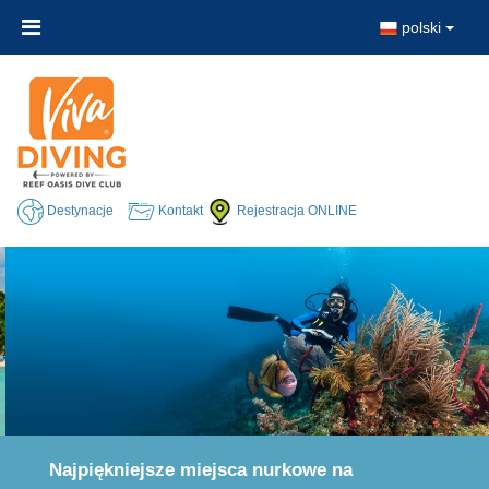
polski
Destynacje
Kontakt
Rejestracja ONLINE
Najpiękniejsze miejsca nurkowe na