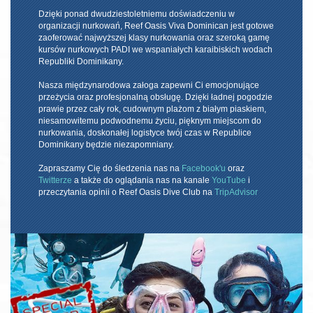
Dzięki ponad dwudziestoletniemu doświadczeniu w
organizacji nurkowań, Reef Oasis Viva Dominican jest gotowe
zaoferować najwyższej klasy nurkowania oraz szeroką gamę
kursów nurkowych PADI we wspaniałych karaibiskich wodach
Republiki Dominikany.
Nasza międzynarodowa załoga zapewni Ci emocjonujące
przeżycia oraz profesjonalną obsługę. Dzięki ładnej pogodzie
prawie przez cały rok, cudownym plażom z białym piaskiem,
niesamowitemu podwodnemu życiu, pięknym miejscom do
nurkowania, doskonałej logistyce twój czas w Republice
Dominikany będzie niezapomniany.
Zapraszamy Cię do śledzenia nas na
Facebook'u
oraz
Twitterze
a także do oglądania nas na kanale
YouTube
i
przeczytania opinii o Reef Oasis Dive Club na
TripAdvisor