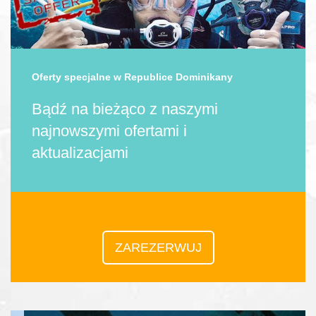
Oferty specjalne w Republice Dominikany
Bądź na bieżąco z naszymi
najnowszymi ofertami i
aktualizacjami
ZAREZERWUJ