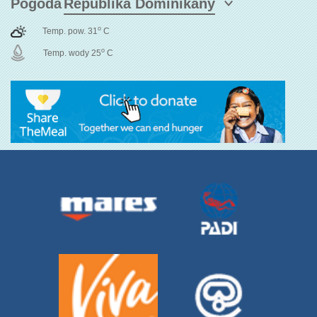
Pogoda
o
Temp. pow. 31
C
o
Temp. wody 25
C