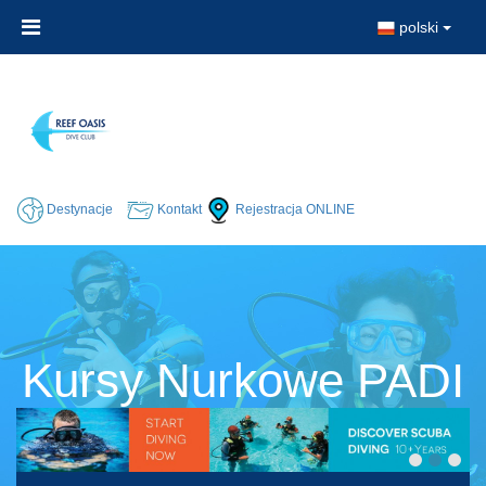
polski
Destynacje
Kontakt
Rejestracja ONLINE
Kursy Nurkowe PADI