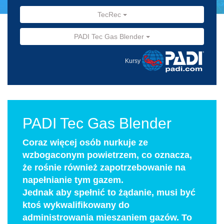
TecRec
PADI Tec Gas Blender
Kursy
PADI Tec Gas Blender
Coraz więcej osób nurkuje ze
wzbogaconym powietrzem, co oznacza,
że rośnie również zapotrzebowanie na
napełnianie tym gazem.
Jednak aby spełnić to żądanie, musi być
ktoś wykwalifikowany do
administrowania mieszaniem gazów. To