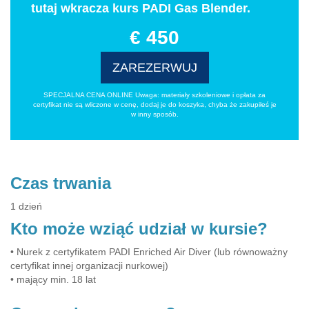
tutaj wkracza kurs PADI Gas Blender.
€ 450
ZAREZERWUJ
SPECJALNA CENA ONLINE Uwaga: materiały szkoleniowe i opłata za
certyfikat nie są wliczone w cenę, dodaj je do koszyka, chyba że zakupiłeś je
w inny sposób.
Czas trwania
1 dzień
Kto może wziąć udział w kursie?
• Nurek z certyfikatem PADI Enriched Air Diver (lub równoważny
certyfikat innej organizacji nurkowej)
• mający min. 18 lat