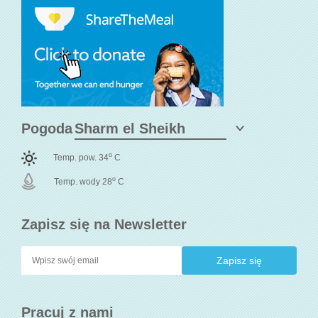
Pogoda
o
Temp. pow. 34
C
o
Temp. wody 28
C
Zapisz się na Newsletter
Pracuj z nami