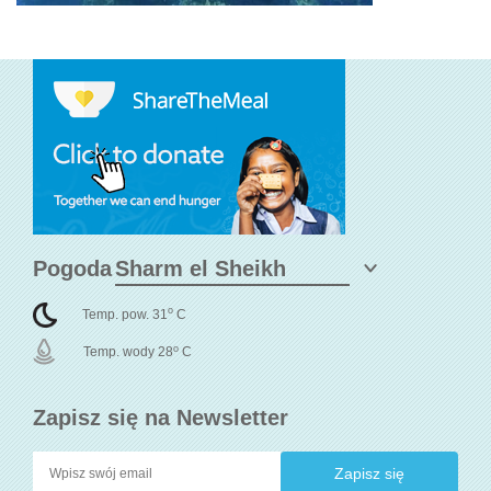
Pogoda
o
Temp. pow. 31
C
o
Temp. wody 28
C
Zapisz się na Newsletter