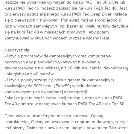
jeszcze nie wypełniłeś wymagań do kursu PADI Tec 50 Diver lub
kursu PADI Tec 45 możesz zapisać się na kurs PADI Tec 40. Jest
to pierwszy poddział pełnego kursu PADI Tec Deep Diver i składa
się z pierwszych 4 nurkowań. Ponieważ można zrobić jedno z
nich w wodach zamkniętych (np. basenie), wielu nurków decyduje
się na kurs Tec 40 w miesiącach zimowych , aby potem
kontynuować w otwarych wodach w czasie wiosny i lata.
Nauczysz się:
- Użycia programów dekompresyjnych oraz komputerów
nurkowych aby planować i wykonywać nurkowania
dekompresyjne z nie większą niż 10 minut w całości dekompresją
i nie głębiej niż 40 metrów.
- Użycia pojedyńczego cylindra z gazem dekompresyjnym
zawierający do 50% tlenu (Eanx50) w celu dodania
konserwatyzmu do wymaganej dekompresji.
Jakośze jest to część kursu, twój trening i wiedza z kursu PADI
Tec 40 pomoże w następnych kursach PADI Tec 45 oraz Tec 50.
Cena zawiera: transfery na miejsca nurkowe, Opłatę
instruktorską, Opłatę za użytkowanie centrum nurkowego, sprzęt
techniczny, Twinsety z powietrzem, stage z powietrzem/Nitrox'em.