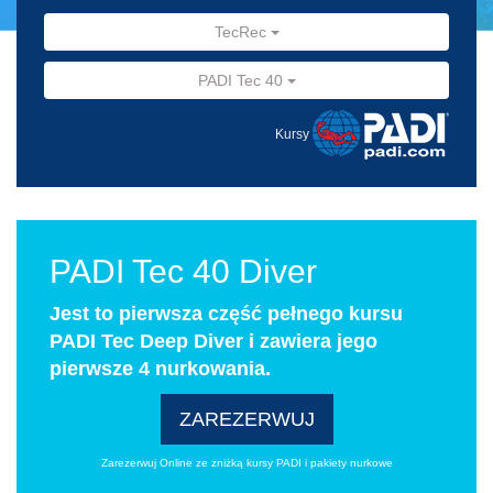
TecRec
PADI Tec 40
Kursy
PADI Tec 40 Diver
Jest to pierwsza część pełnego kursu
PADI Tec Deep Diver i zawiera jego
pierwsze 4 nurkowania.
ZAREZERWUJ
Zarezerwuj Online ze zniżką kursy PADI i pakiety nurkowe