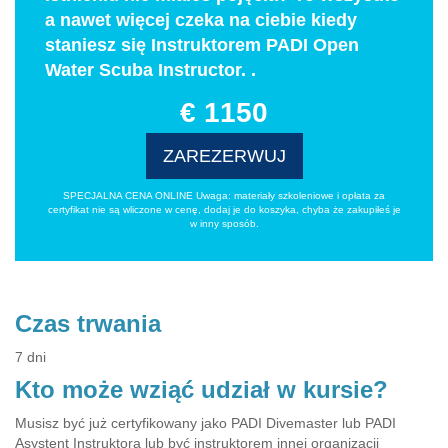
a nawet więcej czeka na ciebie kiedy
staniesz się Instruktorem PADI Open
Water Scuba Instructor. .
€ 1150
ZAREZERWUJ
SPECJALNA CENA ONLINE Uwaga: materiały szkoleniowe i opłata za
certyfikat nie są wliczone w cenę, dodaj je do koszyka, chyba że zakupiłeś je
w inny sposób.
Czas trwania
7 dni
Kto może wziąć udział w kursie?
Musisz być już certyfikowany jako PADI Divemaster lub PADI
Asystent Instruktora lub być instruktorem innej organizacji