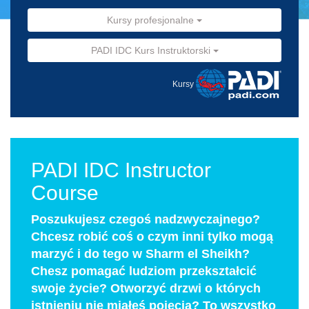
Kursy profesjonalne
PADI IDC Kurs Instruktorski
Kursy
PADI IDC Instructor
Course
Poszukujesz czegoś nadzwyczajnego?
Chcesz robić coś o czym inni tylko mogą
marzyć i do tego w Sharm el Sheikh?
Chesz pomagać ludziom przekształcić
swoje życie? Otworzyć drzwi o których
istnieniu nie miałeś pojęcia? To wszystko