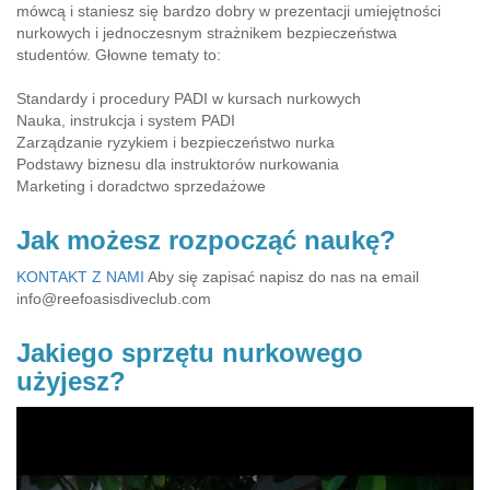
mówcą i staniesz się bardzo dobry w prezentacji umiejętności
nurkowych i jednoczesnym strażnikem bezpieczeństwa
studentów. Głowne tematy to:
Standardy i procedury PADI w kursach nurkowych
Nauka, instrukcja i system PADI
Zarządzanie ryzykiem i bezpieczeństwo nurka
Podstawy biznesu dla instruktorów nurkowania
Marketing i doradctwo sprzedażowe
Jak możesz rozpocząć naukę?
KONTAKT Z NAMI
Aby się zapisać napisz do nas na email
info@reefoasisdiveclub.com
Jakiego sprzętu nurkowego
użyjesz?