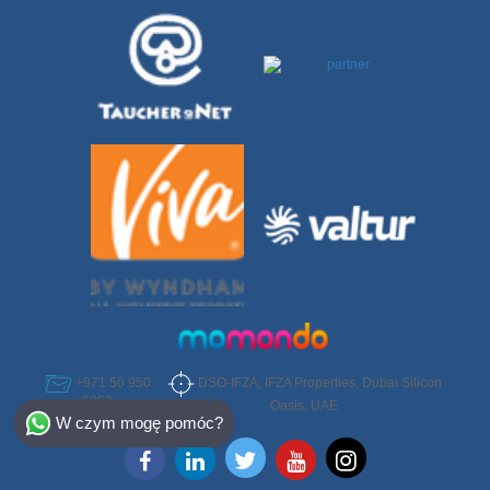
DSO-IFZA, IFZA Properties, Dubai Silicon
+971 50 950
6952
Select Destination
Oasis, UAE
W czym mogę pomóc?
Egypt
Bahamas