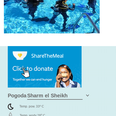
Pogoda
o
Temp. pow. 33
C
o
Temp. wody 28
C