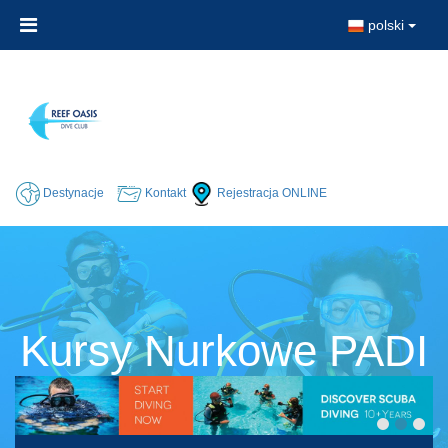
polski
Destynacje
Kontakt
Rejestracja ONLINE
Kursy Nurkowe PADI