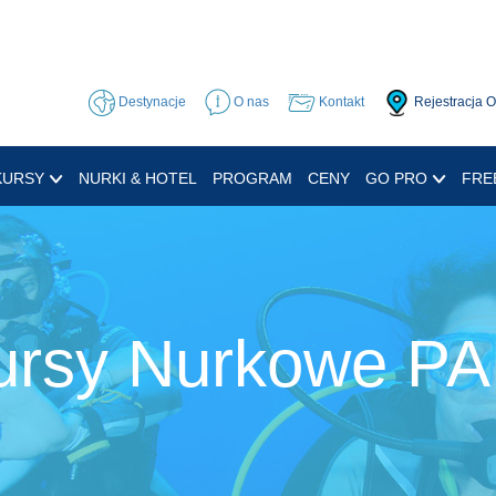
Destynacje
O nas
Kontakt
Rejestracja 
KURSY
NURKI & HOTEL
PROGRAM
CENY
GO PRO
FRE
ursy Nurkowe PA