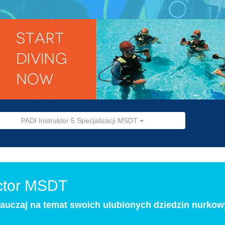
PADI Instruktor 5 Specjalizacji MSDT
uctor MSDT
 nauczaj na temat swoich ulubionych dziedzin nurkow