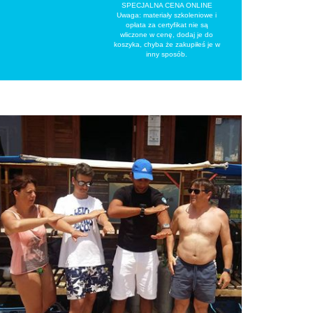
SPECJALNA CENA ONLINE
Uwaga: materiały szkoleniowe i
opłata za certyfikat nie są
wliczone w cenę, dodaj je do
koszyka, chyba że zakupiłeś je w
inny sposób.