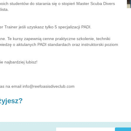
swoich studentów do starania się o stopień Master Scuba Divers
ista.
Trainer jeśli uzyskasz tylko 5 specjalizacji PADI.
ne. Te kursy zapewnią cenne praktyczne szkolenie, techniki
iedzę o aktulanych PADI standardach oraz instruktorski poziom
 najbardziej lubisz!
?
nas na email
info@reefoasisdiveclub.com
żyjesz?