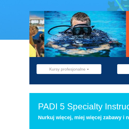
Kursy profesjonalne
PADI 5 Specialty Instr
Nurkuj więcej, miej więcej zabawy i