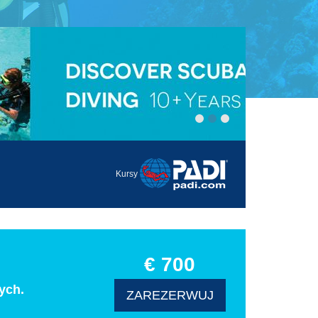
Kursy
€ 700
ych.
ZAREZERWUJ