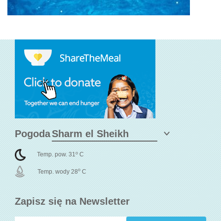
Pogoda
o
Temp. pow. 31
C
o
Temp. wody 28
C
Zapisz się na Newsletter