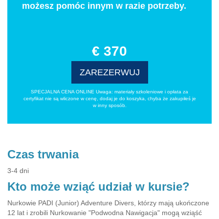
możesz pomóc innym w razie potrzeby.
€ 370
ZAREZERWUJ
SPECJALNA CENA ONLINE Uwaga: materiały szkoleniowe i opłata za
certyfikat nie są wliczone w cenę, dodaj je do koszyka, chyba że zakupiłeś je
w inny sposób.
Czas trwania
3-4 dni
Kto może wziąć udział w kursie?
Nurkowie PADI (Junior) Adventure Divers, którzy mają ukończone
12 lat i zrobili Nurkowanie "Podwodna Nawigacja" mogą wziąść