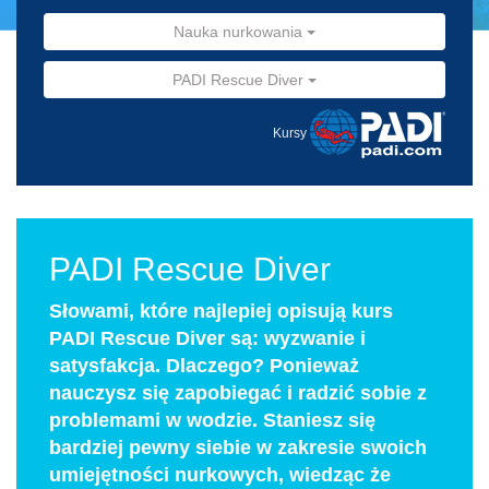
Nauka nurkowania
PADI Rescue Diver
Kursy
PADI Rescue Diver
Słowami, które najlepiej opisują kurs
PADI Rescue Diver są: wyzwanie i
satysfakcja. Dlaczego? Ponieważ
nauczysz się zapobiegać i radzić sobie z
problemami w wodzie. Staniesz się
bardziej pewny siebie w zakresie swoich
umiejętności nurkowych, wiedząc że