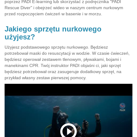
poprzez PADI E-learning lub skorzystać z podręcznika "PADI
Rescue Diver" i obejrzeć wideo w naszym centrum nurkowym
przed rozpoczęciem ćwiczeń w basenie i w morzu.
Jakiego sprzętu nurkowego
użyjesz?
Użyjesz podstawowego sprzętu nurkowego. Będziesz
potrzebował maski do resuscytacji w wodzie. W czasie ćwieczeń,
będziesz operował zestawem tlenowym, pływakami, bojami i
manekinami CPR. Twój instruktor PADI objaśni ci, jaki sprzęt
będziesz potrzebował oraz zasugeruje dodatkowy sprzęt, na
przykład własny zestaw pierwszej pomocy.