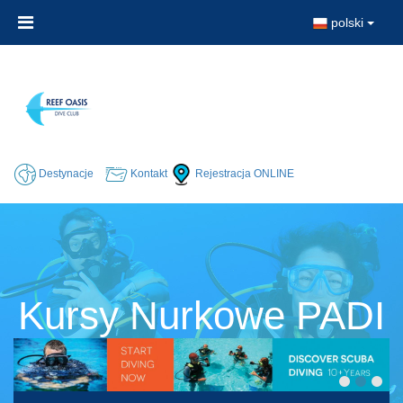
polski
Destynacje
Kontakt
Rejestracja ONLINE
Kursy Nurkowe PADI