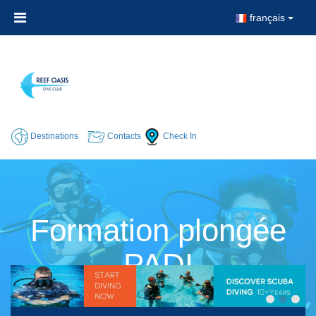
français
Destinations
Contacts
Check In
Formation plongée
PADI