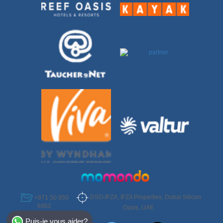
DSO-IFZA, IFZA Properties, Dubai Silicon
+971 50 950
6952
Oasis, UAE
Select Destination
Puis-je vous aider?