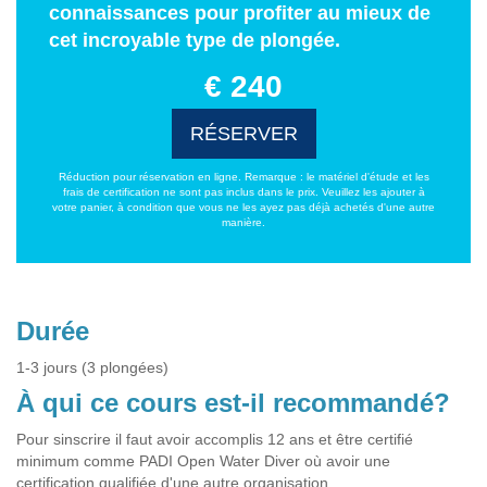
connaissances pour profiter au mieux de
cet incroyable type de plongée.
€ 240
RÉSERVER
Réduction pour réservation en ligne. Remarque : le matériel d'étude et les
frais de certification ne sont pas inclus dans le prix. Veuillez les ajouter à
votre panier, à condition que vous ne les ayez pas déjà achetés d'une autre
manière.
Durée
1-3 jours (3 plongées)
À qui ce cours est-il recommandé?
Pour sinscrire il faut avoir accomplis 12 ans et être certifié
minimum comme PADI Open Water Diver où avoir une
certification qualifiée d'une autre organisation