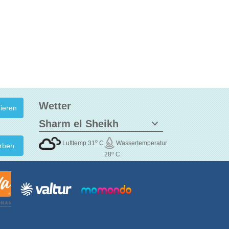
Wetter
o
Lufttemp 31
C
Wassertemperatur
rben
o
28
C