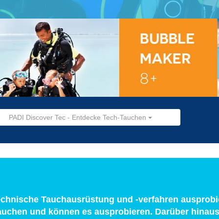
PADI Discover Tec - Entdecke Tech-Tauchen
echnische Tauchausrüstung und -verfahren ausprobi
Tauchen und können es ausprobieren. Darüber hinau