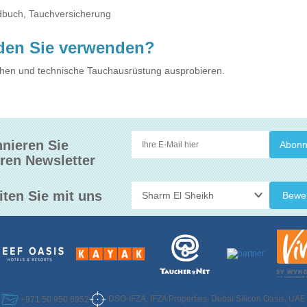
ndbuch, Tauchversicherung
den Sie verwenden?
hen und technische Tauchausrüstung ausprobieren.
nieren Sie
ren Newsletter
iten Sie mit uns
Bewe
DSO-IFZA, IFZA Properties, Dubai Silicon Oasis, UAE
+971 50 950 6952