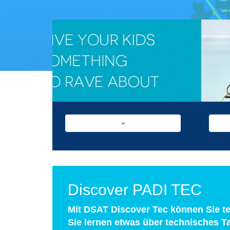
Discover PADI TEC
Mit DSAT Discover Tec können Sie t
Sie lernen etwas über technisches 