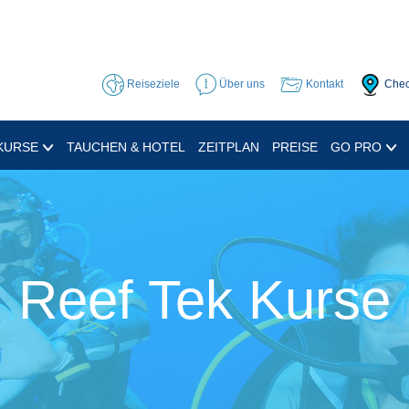
Reiseziele
Über uns
Kontakt
Chec
KURSE
TAUCHEN & HOTEL
ZEITPLAN
PREISE
GO PRO
Reef Tek Kurse