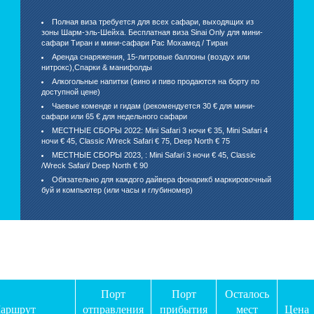
Полная виза требуется для всех сафари, выходящих из
зоны Шарм-эль-Шейха. Бесплатная виза Sinai Only для мини-
сафари Тиран и мини-сафари Рас Мохамед / Тиран
Аренда снаряжения, 15-литровые баллоны (воздух или
нитрокс),Спарки & манифолды
Алкогольные напитки (вино и пиво продаются на борту по
доступной цене)
Чаевые коменде и гидам (рекомендуется 30 € для мини-
сафари или 65 € для недельного сафари
МЕСТНЫЕ СБОРЫ 2022: Mini Safari 3 ночи € 35, Mini Safari 4
ночи € 45, Classic /Wreck Safari € 75, Deep North € 75
МЕСТНЫЕ СБОРЫ 2023, : Mini Safari 3 ночи € 45, Classic
/Wreck Safari/ Deep North € 90
Обязательно для каждого дайвера фонарикб маркировочный
буй и компьютер (или часы и глубиномер)
Порт
Порт
Осталось
аршрут
отправления
прибытия
мест
Цена