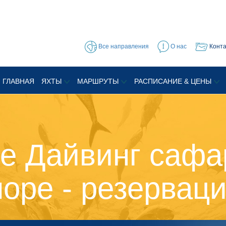
Все направления
О нас
Конт
ГЛАВНАЯ
ЯХТЫ
МАРШРУТЫ
РАСПИСАНИЕ & ЦЕНЫ
е Дайвинг сафа
оре - резервац