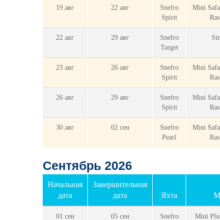
19 авг
22 авг
Snefro
Mini Safa
Spirit
Ra
22 авг
29 авг
Snefro
Sin
Target
23 авг
26 авг
Snefro
Mini Safa
Spirit
Ra
26 авг
29 авг
Snefro
Mini Safa
Spirit
Ra
30 авг
02 сен
Snefro
Mini Safa
Pearl
Ra
Сентябрь 2026
Начальная
Завершительная
дата
дата
Яхта
М
01 сен
05 сен
Snefro
Mini Plu