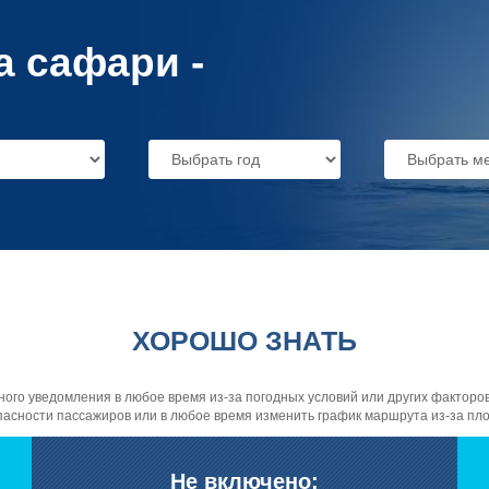
а сафари -
ХОРОШО ЗНАТЬ
о уведомления в любое время из-за погодных условий или других факторов.
асности пассажиров или в любое время изменить график маршрута из-за пло
Не включено: