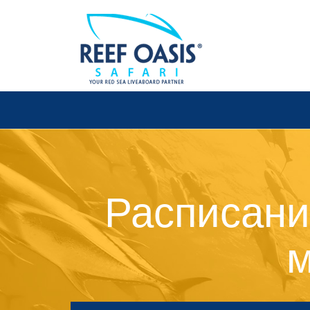
Расписани
м