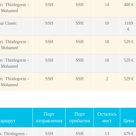
ri: Thistlegorm -
SSH
SSH
14
400 €
s Mohamed
ai Classic
SSH
SSH
10
1169
€
ri: Thistlegorm -
SSH
SSH
18
529 €
s Mohamed
ri: Thistlegorm -
SSH
SSH
18
529 €
s Mohamed
ri: Thistlegorm -
SSH
SSH
2
529 €
s Mohamed
Порт
Порт
Осталось
аршрут
отправления
прибытия
мест
Цена
s: Thistlegorm -
SSH
SSH
13
679 €