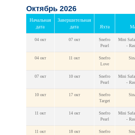
Октябрь 2026
Начальная
Завершительная
дата
дата
Яхта
М
04 окт
07 окт
Snefro
Mini Safa
Pearl
- Ra
04 окт
11 окт
Snefro
Sin
Love
07 окт
10 окт
Snefro
Mini Safa
Pearl
- Ra
10 окт
17 окт
Snefro
Sin
Target
11 окт
14 окт
Snefro
Mini Safa
Pearl
- Ra
11 окт
18 окт
Snefro
Sin