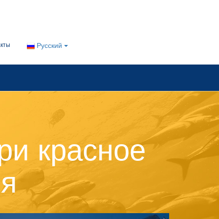
акты
Русский
ри красное
ия