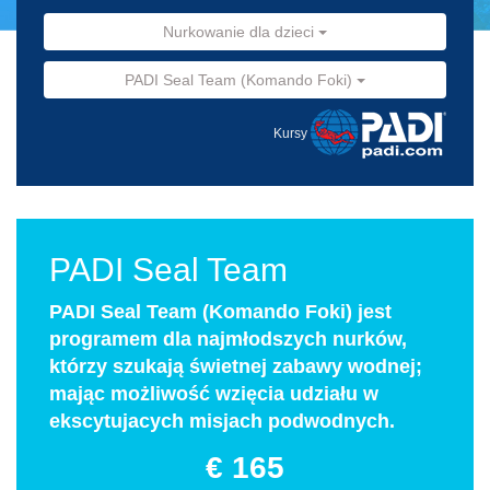
Nurkowanie dla dzieci
PADI Seal Team (Komando Foki)
Kursy
PADI Seal Team
PADI Seal Team (Komando Foki) jest
programem dla najmłodszych nurków,
którzy szukają świetnej zabawy wodnej;
mając możliwość wzięcia udziału w
ekscytujacych misjach podwodnych.
€ 165