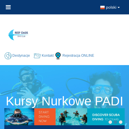
polski
Destynacje
Kontakt
Rejestracja ONLINE
Kursy Nurkowe PADI