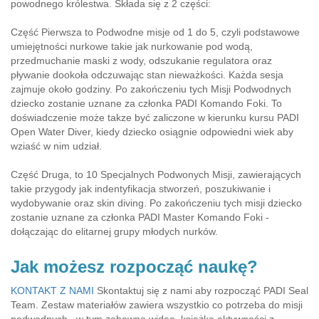
powodnego królestwa. Składa się z 2 części:
Część Pierwsza to Podwodne misje od 1 do 5, czyli podstawowe
umiejętności nurkowe takie jak nurkowanie pod wodą,
przedmuchanie maski z wody, odszukanie regulatora oraz
pływanie dookoła odczuwając stan nieważkości. Każda sesja
zajmuje około godziny. Po zakończeniu tych Misji Podwodnych
dziecko zostanie uznane za członka PADI Komando Foki. To
doświadczenie może takze być zaliczone w kierunku kursu PADI
Open Water Diver, kiedy dziecko osiągnie odpowiedni wiek aby
wziaść w nim udział.
Część Druga, to 10 Specjalnych Podwonych Misji, zawierających
takie przygody jak indentyfikacja stworzeń, poszukiwanie i
wydobywanie oraz skin diving. Po zakończeniu tych misji dziecko
zostanie uznane za członka PADI Master Komando Foki -
dołączając do elitarnej grupy młodych nurków.
Jak możesz rozpocząć naukę?
KONTAKT Z NAMI
Skontaktuj się z nami aby rozpocząć PADI Seal
Team. Zestaw materiałów zawiera wszystkio co potrzeba do misji
podwodnych , w tym zabawne wideo, książkę aktywności z