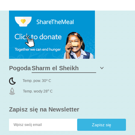
Pogoda
o
Temp. pow. 30
C
o
Temp. wody 28
C
Zapisz się na Newsletter