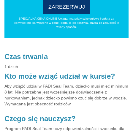
ZAREZERWUJ
SPECJALNA CENA ONLINE Uwaga: materiały szkoleniowe i opłata za
certyfikat nie są wliczone w cenę, dodaj je do koszyka, chyba że zakupiłeś je
w inny sposób.
Czas trwania
1 dzień
Kto może wziąć udział w kursie?
Aby wziąźć udział w PADI Seal Team, dziecko musi mieć minimum
8 lat. Nie potrzebne jest wcześniejsze doświadczenie z
nurkowaniem, jednak dziecko powinno czuć się dobrze w wodzie.
Wymagana jest obecność rodziców
Czego się nauczysz?
Program PADI Seal Team uczy odpowiedzalności i szacunku dla