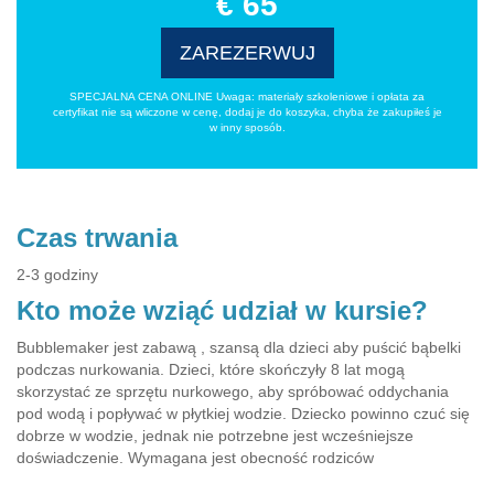
€ 65
ZAREZERWUJ
SPECJALNA CENA ONLINE Uwaga: materiały szkoleniowe i opłata za
certyfikat nie są wliczone w cenę, dodaj je do koszyka, chyba że zakupiłeś je
w inny sposób.
Czas trwania
2-3 godziny
Kto może wziąć udział w kursie?
Bubblemaker jest zabawą , szansą dla dzieci aby puścić bąbelki
podczas nurkowania. Dzieci, które skończyły 8 lat mogą
skorzystać ze sprzętu nurkowego, aby spróbować oddychania
pod wodą i popływać w płytkiej wodzie. Dziecko powinno czuć się
dobrze w wodzie, jednak nie potrzebne jest wcześniejsze
doświadczenie. Wymagana jest obecność rodziców