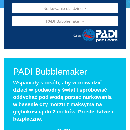
Nurkowanie dla dzieci
PADI Bubblemaker
Kursy
PADI Bubblemaker
Wspaniały sposób, aby wprowadzić
dzieci w podwodny świat i spróbować
oddychać pod wodą porzez nurkowania
w basenie czy morzu z maksymalna
głębokością do 2 metrów. Proste, łatwe i
bezpieczne.