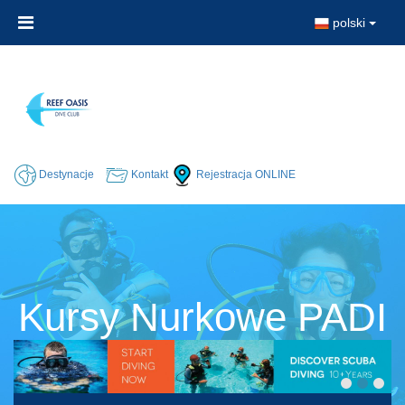
polski
Destynacje
Kontakt
Rejestracja ONLINE
Kursy Nurkowe PADI