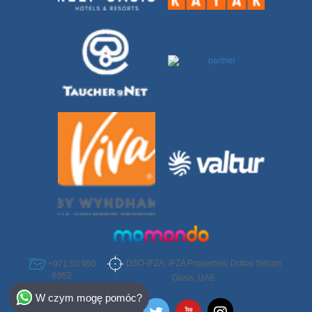
DSO-IFZA, IFZA Properties, Dubai Silicon
+971 50 950
6952
Oasis, UAE
Select Destination
W czym mogę pomóc?
Egypt