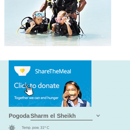
Pogoda
o
Temp. pow. 31
C