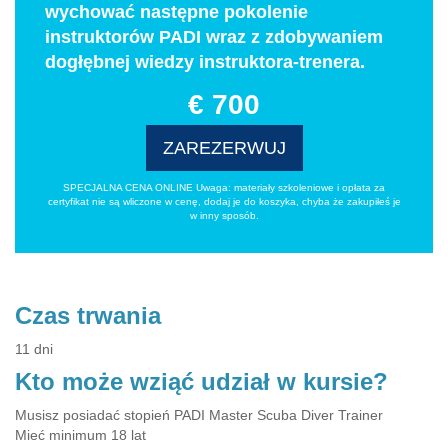
wychować następne pokolenie
instruktorów PADI wraz z zdobywaniem
dogłębnej wiedzy instruktora-trenera.
€ 700
ZAREZERWUJ
SPECJALNA CENA ONLINE Uwaga: materiały szkoleniowe i opłata za
certyfikat nie są wliczone w cenę, dodaj je do koszyka, chyba że zakupiłeś je
w inny sposób.
Czas trwania
11 dni
Kto może wziąć udział w kursie?
Musisz posiadać stopień PADI Master Scuba Diver Trainer
Mieć minimum 18 lat