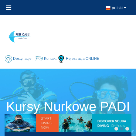
polski
Destynacje
Kontakt
Rejestracja ONLINE
Kursy Nurkowe PADI