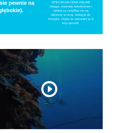
 sie pewnie na
SPECJALNA CENA ONLINE
Uwaga: materiały szkoleniowe i
łębokie).
opłata za certyfikat nie są
wliczone w cenę, dodaj je do
koszyka, chyba że zakupiłeś je w
inny sposób.