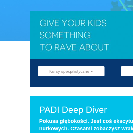
Kursy specjalistyczne
PADI Deep Diver
Pokusa głębokości. Jest coś ekscyt
nurkowych. Czasami zobaczysz wrak, 