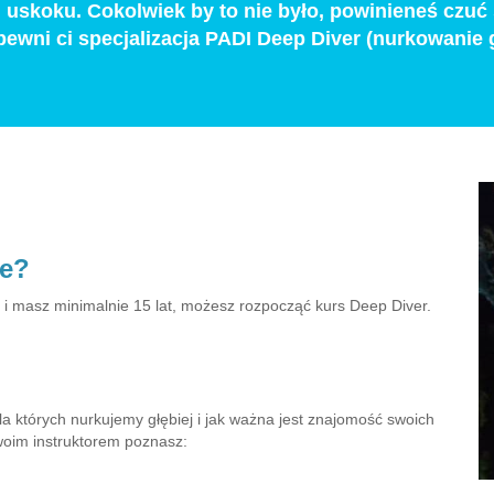
 uskoku. Cokolwiek by to nie było, powinieneś czuć
pewni ci specjalizacja PADI Deep Diver (nurkowanie g
ie?
j i masz minimalnie 15 lat, możesz rozpocząć kurs Deep Diver.
a których nurkujemy głębiej i jak ważna jest znajomość swoich
twoim instruktorem poznasz: