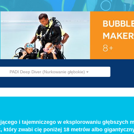
PADI Deep Diver (Nurkowanie głębokie)
ującego i tajemniczego w eksplorowaniu głębszych m
który zwabi cię poniżej 18 metrów albo gigantyczn