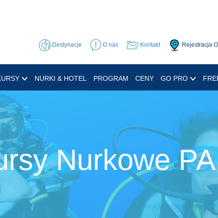
Destynacje
O nas
Kontakt
Rejestracja 
KURSY
NURKI & HOTEL
PROGRAM
CENY
GO PRO
FRE
ursy Nurkowe PA