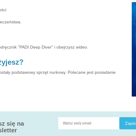
ości
ieczeństwa.
?
ęcznik "PADI Deep Diver" i obejrzysz wideo.
żyjesz?
stały podstawowy sprzęt nurkowy. Polecane jest posiadanie
sz się na
letter