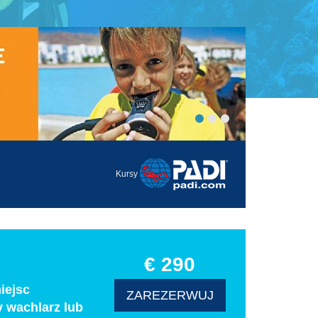
Kursy
€ 290
iejsc
ZAREZERWUJ
y wachlarz lub