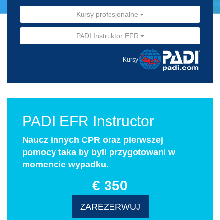
Kursy profesjonalne
PADI Instruktor EFR
Kursy
PADI EFR Instructor
Naucz innych CPR oraz pierwszej
pomocy taka by byli przygotowani w
momencie wypadku.
€ 350
ZAREZERWUJ