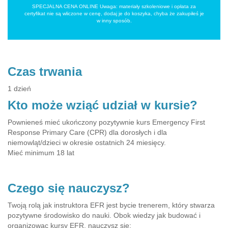
SPECJALNA CENA ONLINE Uwaga: materiały szkoleniowe i opłata za
certyfikat nie są wliczone w cenę, dodaj je do koszyka, chyba że zakupiłeś je
w inny sposób.
Czas trwania
1 dzień
Kto może wziąć udział w kursie?
Pownieneś mieć ukończony pozytywnie kurs Emergency First
Response Primary Care (CPR) dla dorosłych i dla
niemowląt/dzieci w okresie ostatnich 24 miesięcy.
Mieć minimum 18 lat
Czego się nauczysz?
Twoją rolą jak instruktora EFR jest bycie trenerem, który stwarza
pozytywne środowisko do nauki. Obok wiedzy jak budować i
organizowac kursy EFR, nauczysz się: