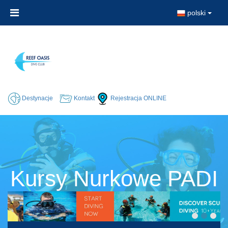
polski
Destynacje
Kontakt
Rejestracja ONLINE
Kursy Nurkowe PADI