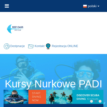
polski
Destynacje
Kontakt
Rejestracja ONLINE
Kursy Nurkowe PADI