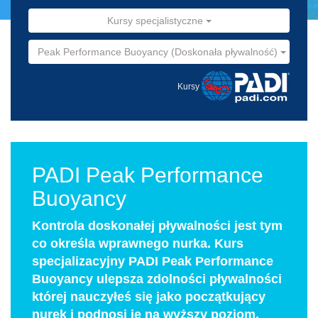
Kursy specjalistyczne
Peak Performance Buoyancy (Doskonała pływalność)
Kursy
PADI Peak Performance
Buoyancy
Kontrola doskonałej pływalności jest tym
co określa wprawnego nurka. Kurs
specjalizacyjny PADI Peak Performance
Buoyancy ulepsza zdolności pływalności
której nauczyłeś się jako początkujący
nurek i podnosi je na wyższy poziom.