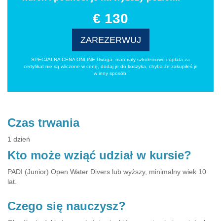
€ 130
ZAREZERWUJ
SPECJALNA CENA ONLINE Uwaga: materiały szkoleniowe i opłata za
certyfikat nie są wliczone w cenę, dodaj je do koszyka, chyba że zakupiłeś je
w inny sposób.
Czas trwania
1 dzień
Kto może wziąć udział w kursie?
PADI (Junior) Open Water Divers lub wyższy, minimalny wiek 10
lat.
Czego się nauczysz?