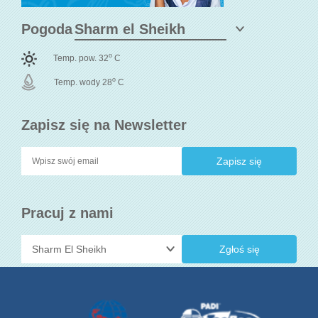
Pogoda
o
Temp. pow. 32
C
o
Temp. wody 28
C
Zapisz się na Newsletter
Pracuj z nami
Zgłoś się