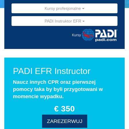
Kursy profesjonalne
PADI Instruktor EFR
Kursy
PADI EFR Instructor
Naucz innych CPR oraz pierwszej
pomocy taka by byli przygotowani w
momencie wypadku.
€ 350
ZAREZERWUJ