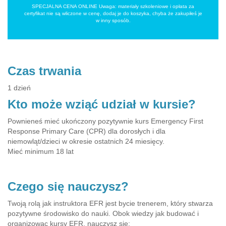
SPECJALNA CENA ONLINE Uwaga: materiały szkoleniowe i opłata za
certyfikat nie są wliczone w cenę, dodaj je do koszyka, chyba że zakupiłeś je
w inny sposób.
Czas trwania
1 dzień
Kto może wziąć udział w kursie?
Pownieneś mieć ukończony pozytywnie kurs Emergency First
Response Primary Care (CPR) dla dorosłych i dla
niemowląt/dzieci w okresie ostatnich 24 miesięcy.
Mieć minimum 18 lat
Czego się nauczysz?
Twoją rolą jak instruktora EFR jest bycie trenerem, który stwarza
pozytywne środowisko do nauki. Obok wiedzy jak budować i
organizowac kursy EFR, nauczysz się: