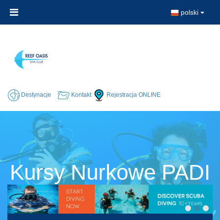
polski
Destynacje
Kontakt
Rejestracja ONLINE
Kursy Nurkowe PADI