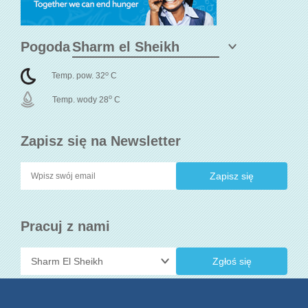
Pogoda
o
Temp. pow. 32
C
o
Temp. wody 28
C
Zapisz się na Newsletter
Pracuj z nami
Zgłoś się