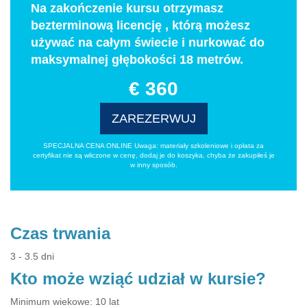
Na zakończenie kursu otrzymasz
bezterminową licencję , którą możesz
używać na całym świecie i nurkować do
maksymalnej głębokości 18 metrów.
€ 360
ZAREZERWUJ
SPECJALNA CENA ONLINE Uwaga: materiały szkoleniowe i opłata za
certyfikat nie są wliczone w cenę, dodaj je do koszyka, chyba że zakupiłeś je
w inny sposób.
Czas trwania
3 - 3.5 dni
Kto może wziąć udział w kursie?
Minimum wiekowe: 10 lat