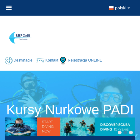
polski
Destynacje
Kontakt
Rejestracja ONLINE
Kursy Nurkowe PADI