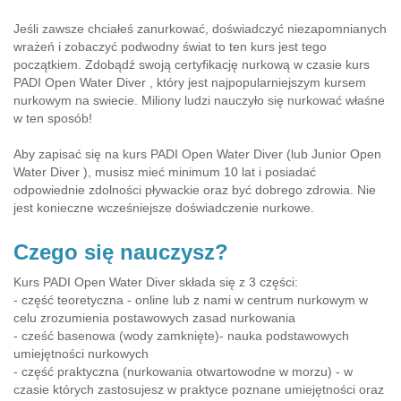
Jeśli zawsze chciałeś zanurkować, doświadczyć niezapomnianych
wrażeń i zobaczyć podwodny świat to ten kurs jest tego
początkiem. Zdobądź swoją certyfikację nurkową w czasie kurs
PADI Open Water Diver , który jest najpopularniejszym kursem
nurkowym na swiecie. Miliony ludzi nauczyło się nurkować właśne
w ten sposób!
Aby zapisać się na kurs PADI Open Water Diver (lub Junior Open
Water Diver ), musisz mieć minimum 10 lat i posiadać
odpowiednie zdolności pływackie oraz być dobrego zdrowia. Nie
jest konieczne wcześniejsze doświadczenie nurkowe.
Czego się nauczysz?
Kurs PADI Open Water Diver składa się z 3 części:
- część teoretyczna - online lub z nami w centrum nurkowym w
celu zrozumienia postawowych zasad nurkowania
- cześć basenowa (wody zamknięte)- nauka podstawowych
umiejętności nurkowych
- część praktyczna (nurkowania otwartowodne w morzu) - w
czasie których zastosujesz w praktyce poznane umiejętności oraz