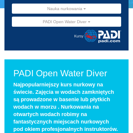
Nauka nurkowania
PADI Open Water Diver
Kursy
PADI Open Water Diver
Najpopularniejszy kurs nurkowy na
świecie. Zajęcia w wodach zamkniętych
są prowadzone w basenie lub płytkich
wodach w morzu . Nurkowania na
otwartych wodach robimy na
fantastycznych miejscach nurkowych
pod okiem profesjonalnych instruktorów.