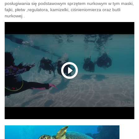
posługiwania się podstawowym sprzętem nurkowym w tym maski,
fajki, płetw ,regulatora, kamizelki, ciśnieniomierza oraz butli
nurkowej .