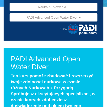
Nauka nurkowania
PADI Advanced Open Water Diver
Kursy
PADI Advanced Open
Water Diver
Ten kurs pomoże zbudować i rozszerzyć
twoje zdolności nurkowe w czasie
różnych Nurkowań z Przygodą.
Spróbujesz ekscytujących specjalizacj, w
czasie których zdobędziesz
doświadczenie pod okiem twojego