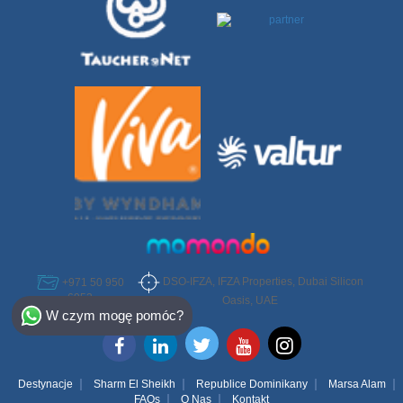
DSO-IFZA, IFZA Properties, Dubai Silicon
+971 50 950
6952
Select Destination
Oasis, UAE
W czym mogę pomóc?
Egypt
Bahamas
Destynacje
Sharm El Sheikh
Republice Dominikany
Marsa Alam
FAQs
O Nas
Kontakt