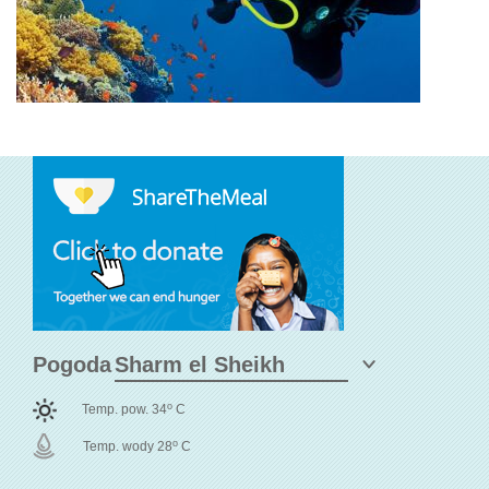
Pogoda
o
Temp. pow. 34
C
o
Temp. wody 28
C