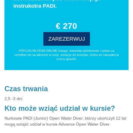
instrukotra PADI.
€ 270
ZAREZERWUJ
SPECJALNA CENA ONLINE Uwaga: materiały szkoleniowe i opłata za
certyfikat nie są wliczone w cenę, dodaj je do koszyka, chyba że zakupiłeś je
w inny sposób.
Czas trwania
2,5 -3 dni
Kto może wziąć udział w kursie?
Nurkowie PADI (Junior) Open Water Diver, którzy ukończyli 12 lat
mogą wziąść udział w kursie Advance Open Water Diver.