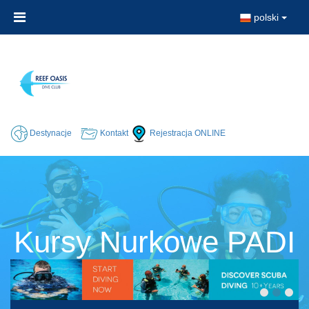
polski
Destynacje
Kontakt
Rejestracja ONLINE
Kursy Nurkowe PADI