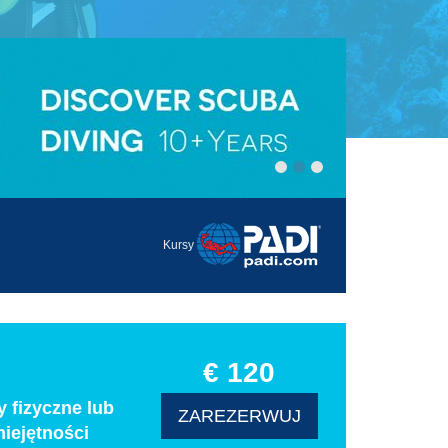
Kursy
€ 120
 fizyczne lub
ZAREZERWUJ
iejętności