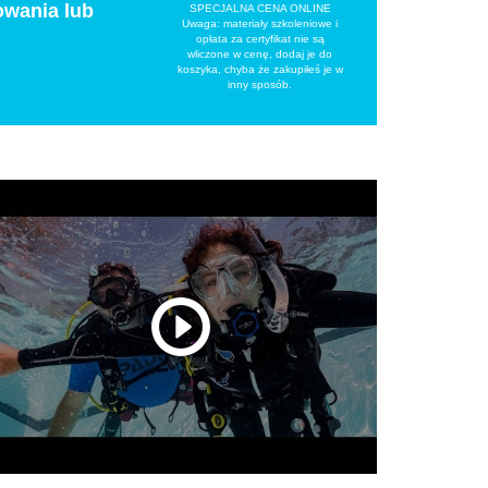
owania lub
SPECJALNA CENA ONLINE
Uwaga: materiały szkoleniowe i
opłata za certyfikat nie są
wliczone w cenę, dodaj je do
koszyka, chyba że zakupiłeś je w
inny sposób.