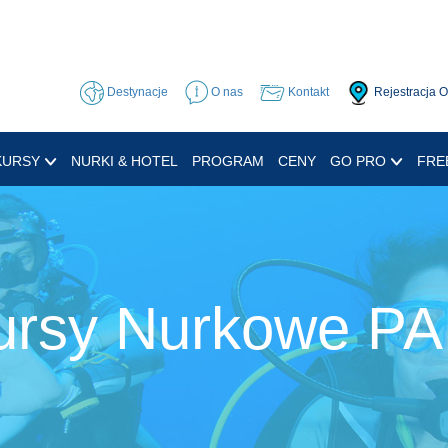
Destynacje
O nas
Kontakt
Rejestracja 
KURSY
NURKI & HOTEL
PROGRAM
CENY
GO PRO
FRE
ursy Nurkowe PA