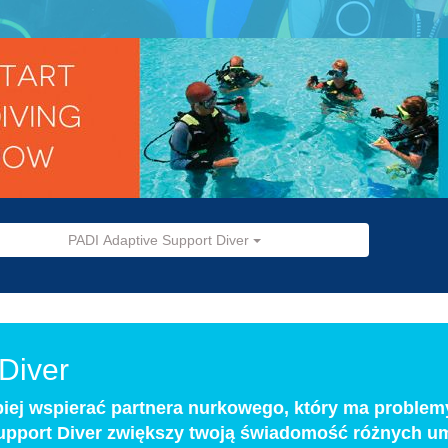
PADI Adaptive Support Diver
Diver
epiej wspierać partnera nurkowego, który ma problemy
pport Diver zwiększy twoją świadomość różnych um