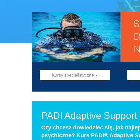
Kursy specjalistyczne
PADI Adaptive Support 
Czy chcesz dowiedzieć się, jak najl
psychiczne? Kurs PADI® Adaptive Su