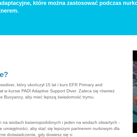
i adaptacyjne, które można zastosować podczas nurk
tnerem.
ie?
diver, który ukończył 15 lat i kurs EFR Primary and
ł w kursie PADI Adaptive Support Diver. Zaleca się również
e Buoyancy, aby mieć lepszą świadomość trymu.
en na wodach basenopodobnych i jeden na wodach otwartych -
je umiejętności, aby stać się lepszym partnerem nurkowym dla
zne doświadczenie, gdy dowiesz się o: