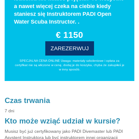
a nawet więcej czeka na ciebie kiedy
staniesz się Instruktorem PADI Open
Water Scuba Instructor. .
€ 1150
ZAREZERWUJ
SPECJALNA CENA ONLINE Uwaga: materiały szkoleniowe i opłata za
certyfikat nie są wliczone w cenę, dodaj je do koszyka, chyba że zakupiłeś je
w inny sposób.
Czas trwania
7 dni
Kto może wziąć udział w kursie?
Musisz być już certyfikowany jako PADI Divemaster lub PADI
Asystent Instruktora lub być instruktorem innej organizacji