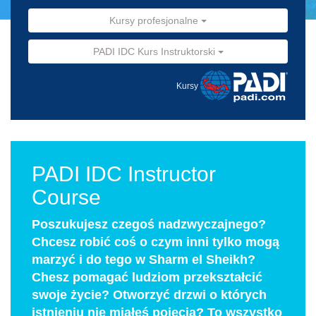
Kursy profesjonalne
PADI IDC Kurs Instruktorski
Kursy
PADI IDC Instructor
Course
Poszukujesz czegoś nadzwyczajnego?
Chcesz robić coś o czym inni tylko mogą
marzyć i do tego w Sharm el Sheikh?
Chesz pomagać ludziom przekształcić
swoje życie? Otworzyć drzwi o których
istnieniu nie miałeś pojęcia? To wszystko