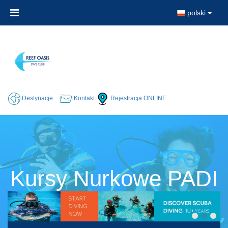
polski
Destynacje
Kontakt
Rejestracja ONLINE
Kursy Nurkowe PADI