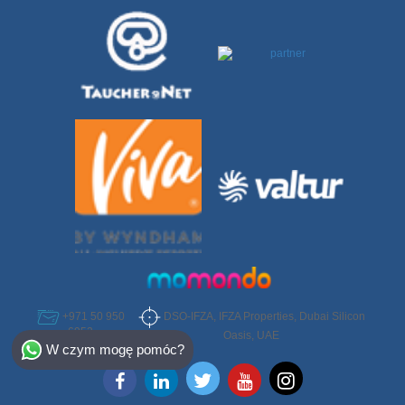
DSO-IFZA, IFZA Properties, Dubai Silicon
+971 50 950
6952
Select Destination
Oasis, UAE
W czym mogę pomóc?
Egypt
Bahamas