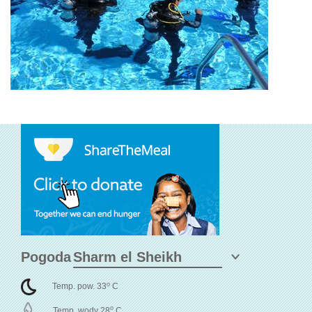
Pogoda
o
Temp. pow. 33
C
o
Temp. wody 28
C