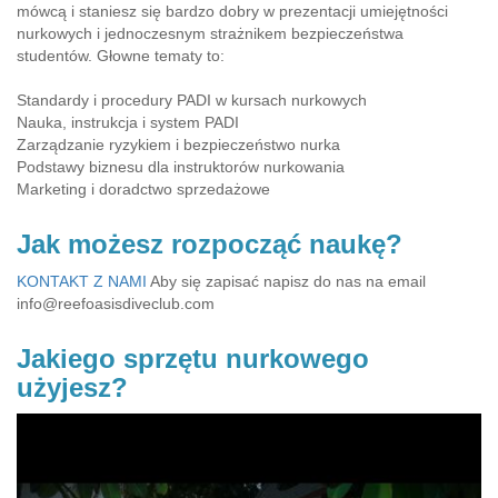
mówcą i staniesz się bardzo dobry w prezentacji umiejętności
nurkowych i jednoczesnym strażnikem bezpieczeństwa
studentów. Głowne tematy to:
Standardy i procedury PADI w kursach nurkowych
Nauka, instrukcja i system PADI
Zarządzanie ryzykiem i bezpieczeństwo nurka
Podstawy biznesu dla instruktorów nurkowania
Marketing i doradctwo sprzedażowe
Jak możesz rozpocząć naukę?
KONTAKT Z NAMI
Aby się zapisać napisz do nas na email
info@reefoasisdiveclub.com
Jakiego sprzętu nurkowego
użyjesz?