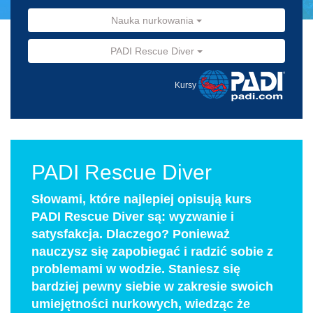
Nauka nurkowania
PADI Rescue Diver
Kursy
PADI Rescue Diver
Słowami, które najlepiej opisują kurs
PADI Rescue Diver są: wyzwanie i
satysfakcja. Dlaczego? Ponieważ
nauczysz się zapobiegać i radzić sobie z
problemami w wodzie. Staniesz się
bardziej pewny siebie w zakresie swoich
umiejętności nurkowych, wiedząc że