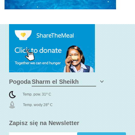
Pogoda
o
Temp. pow. 31
C
o
Temp. wody 28
C
Zapisz się na Newsletter