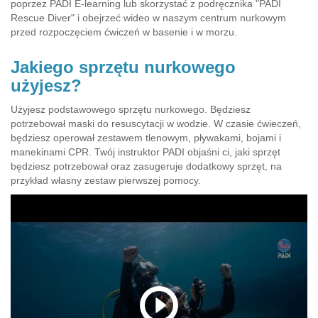
poprzez PADI E-learning lub skorzystać z podręcznika "PADI
Rescue Diver" i obejrzeć wideo w naszym centrum nurkowym
przed rozpoczęciem ćwiczeń w basenie i w morzu.
Jakiego sprzętu nurkowego
użyjesz?
Użyjesz podstawowego sprzętu nurkowego. Będziesz
potrzebował maski do resuscytacji w wodzie. W czasie ćwieczeń,
będziesz operował zestawem tlenowym, pływakami, bojami i
manekinami CPR. Twój instruktor PADI objaśni ci, jaki sprzęt
będziesz potrzebował oraz zasugeruje dodatkowy sprzęt, na
przykład własny zestaw pierwszej pomocy.