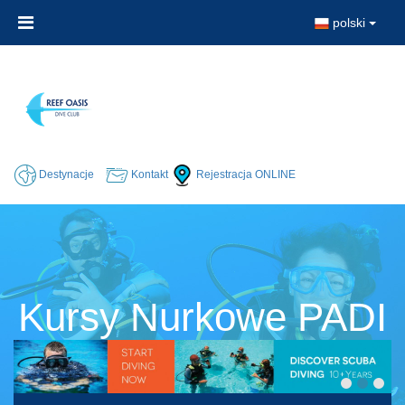
polski
Destynacje
Kontakt
Rejestracja ONLINE
Kursy Nurkowe PADI