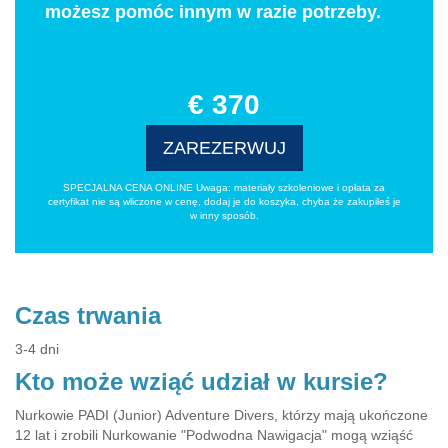
możesz pomóc innym w razie potrzeby.
€ 370
ZAREZERWUJ
SPECJALNA CENA ONLINE Uwaga: materiały szkoleniowe i opłata za
certyfikat nie są wliczone w cenę, dodaj je do koszyka, chyba że zakupiłeś je
w inny sposób.
Czas trwania
3-4 dni
Kto może wziąć udział w kursie?
Nurkowie PADI (Junior) Adventure Divers, którzy mają ukończone
12 lat i zrobili Nurkowanie "Podwodna Nawigacja" mogą wziąść