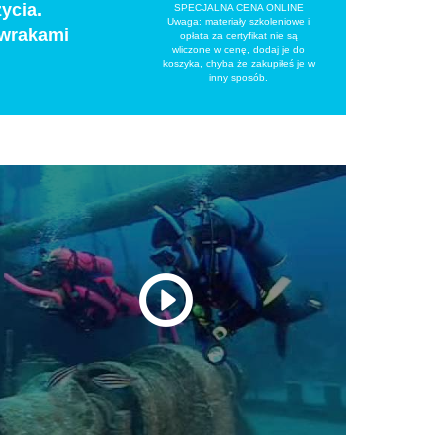
ycia.
SPECJALNA CENA ONLINE
Uwaga: materiały szkoleniowe i
 wrakami
opłata za certyfikat nie są
wliczone w cenę, dodaj je do
koszyka, chyba że zakupiłeś je w
inny sposób.