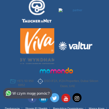
DSO-IFZA, IFZA Properties, Dubai Silicon
+971 50 950
6952
Oasis, UAE
Select Destination
W czym mogę pomóc?
Egypt
Bahamas
Destynacje
Sharm El Sheikh
Republice Dominikany
Marsa Alam