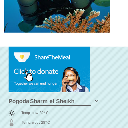
Pogoda
o
Temp. pow. 32
C
o
Temp. wody 28
C