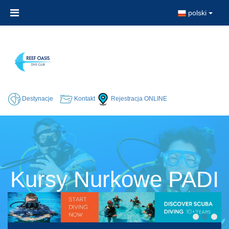
polski
Destynacje
Kontakt
Rejestracja ONLINE
Kursy Nurkowe PADI