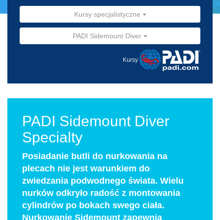
Kursy specjalistyczne
PADI Sidemount Diver
Kursy
PADI Sidemount Diver
Specialty
Posiadanie butli do nurkowania na
plecach nie jest warunkiem do
zwiedzania podwodnego świata. Wielu
nurków odkryło radość z montowania
cylindrów po bokach swego ciała.
Nurkowanie Sidemount zapewnia