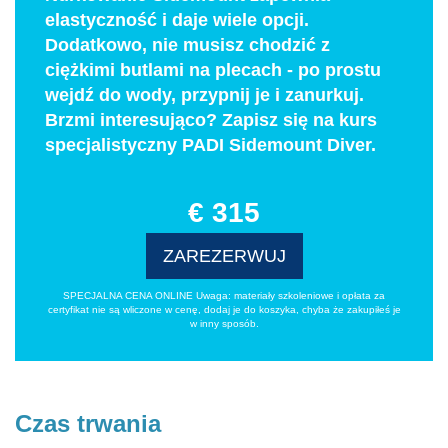
elastyczność i daje wiele opcji.
Dodatkowo, nie musisz chodzić z
ciężkimi butlami na plecach - po prostu
wejdź do wody, przypnij je i zanurkuj.
Brzmi interesująco? Zapisz się na kurs
specjalistyczny PADI Sidemount Diver.
€ 315
ZAREZERWUJ
SPECJALNA CENA ONLINE Uwaga: materiały szkoleniowe i opłata za
certyfikat nie są wliczone w cenę, dodaj je do koszyka, chyba że zakupiłeś je
w inny sposób.
Czas trwania