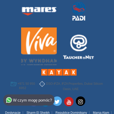
DSO-IFZA, IFZA Properties, Dubai Silicon
+971 50 950
6952
Oasis, UAE
Select Destination
W czym mogę pomóc?
Egypt
Destynacje
Sharm El Sheikh
Republice Dominikany
Marsa Alam