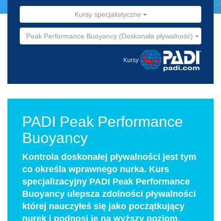
Kursy specjalistyczne
Peak Performance Buoyancy (Doskonała pływalność)
Kursy
PADI Peak Performance
Buoyancy
Kontrola doskonałej pływalności jest tym
co określa wprawnego nurka. Kurs
specjalizacyjny PADI Peak Performance
Buoyancy ulepsza zdolności pływalności
której nauczyłeś się jako początkujący
nurek i podnosi je na wyższy poziom.