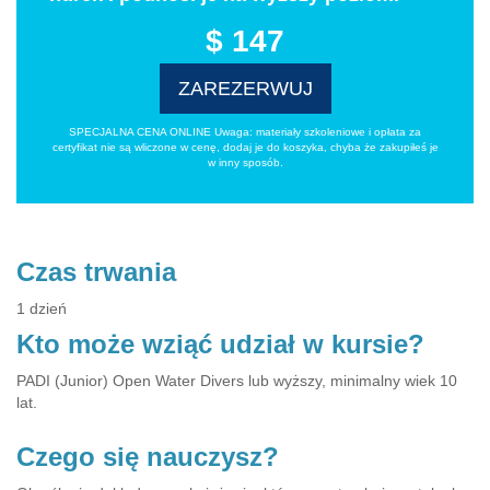
$ 147
ZAREZERWUJ
SPECJALNA CENA ONLINE Uwaga: materiały szkoleniowe i opłata za
certyfikat nie są wliczone w cenę, dodaj je do koszyka, chyba że zakupiłeś je
w inny sposób.
Czas trwania
1 dzień
Kto może wziąć udział w kursie?
PADI (Junior) Open Water Divers lub wyższy, minimalny wiek 10
lat.
Czego się nauczysz?