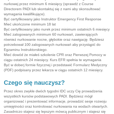
nurkowej przez minimum 6 miesięcy (sprawdź z Course
Directorem PADI lub skontaktuj się z nami aby skonsultować
wymagania kwalifikujące).
Być certyfikowany jako Instruktor Emergency First Response
Mieć ukończone minimum 18 lat
Być certyfikowany jako nurek przez minimum ostatnich 6 miesięcy
Mieć zalogowanych minimum 60 nurkowań, zawierających
również nurkowanie nocne, głębokie oraz nawigację. Będziesz
potrzebował 100 zalogowanych nurkowań aby przystąpić do
Egzaminu Instruktorskiego.
Mieć dowód że miałeś szkolenie CPR oraz Pierwszej Pomocy w
ciągu ostatnich 24 miesięcy. Kurs EFR spełnia te wymagania
Być w doberj formie fizycznej i przedstawić Formularz Medyczny
(PDF) podpisany przez lekarza w ciągu ostatnich 12 miesięcy.
Czego się nauczysz?
Przez okres zwykle dwóch tygodni IDC uczy Cię prowadzenia
wszystkich kursów podstawowych PADI. Będziesz mógł
organizować i prezentować informacje, prowadzić sesje rozwoju
umiejętności oraz kontrolować nurkowania na wodach otwartych.
Zasadniczo stajesz się lepszym mówcą publicznym i stajesz się