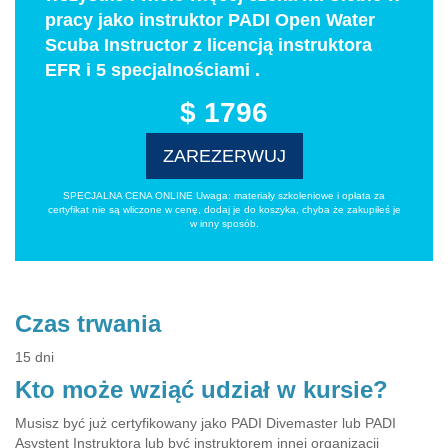
pracy jako instruktor PADI Open Water
Scuba Instructor z licencją instruktora
EFR i 5 specjalnościami .
$ 1796
ZAREZERWUJ
SPECJALNA CENA ONLINE Uwaga: materiały szkoleniowe i opłata za
certyfikat nie są wliczone w cenę, dodaj je do koszyka, chyba że zakupiłeś je
w inny sposób.
Czas trwania
15 dni
Kto może wziąć udział w kursie?
Musisz być już certyfikowany jako PADI Divemaster lub PADI
Asystent Instruktora lub być instruktorem innej organizacji