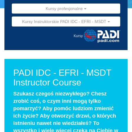
Kursy profesjonalne
Kursy Instruktorskie PADI IDC - EFRI - MSDT
Kursy
PADI IDC - EFRI - MSDT
Instructor Course
Szukasz czegoś niezwykłego? Chesz
zrobić coś, o czym inni mogą tylko
pomarzyć? Aby pomóc ludziom zmienić
ich życie? Aby otworzyć drzwi, o których
istnieniu nawet nie wiedziałeś? To
wszystko i wiele więcej czeka na Ciebie w