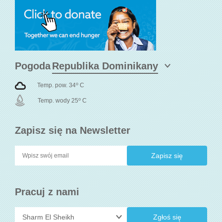
Pogoda
o
Temp. pow. 34
C
o
Temp. wody 25
C
Zapisz się na Newsletter
Pracuj z nami
Zgłoś się